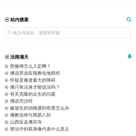
☉ 站内搜索
☉ 法雨满天
想修禅怎么入定啊？
佛说罪业应报教化地狱经
怀疑是修道最大的障碍
佛只有法身才能说法吗？
有关克隆的众生的问题
佛说兜沙经
被放生的动物遇到危害怎么办
佛教信仰与周易八卦
山西应县佛宫寺
密法中的双身像代表什么意义