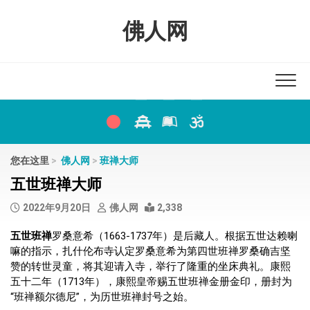
Skip
to
佛人网
content
您在这里
>
佛人网
>
班禅大师
五世班禅大师
2022年9月20日
佛人网
2,338
五世班禅
罗桑意希（1663-1737年）是后藏人。根据五世达赖喇
嘛的指示，扎什伦布寺认定罗桑意希为第四世班禅罗桑确吉坚
赞的转世灵童，将其迎请入寺，举行了隆重的坐床典礼。康熙
五十二年（1713年），康熙皇帝赐五世班禅金册金印，册封为
“班禅额尔德尼”，为历世班禅封号之始。