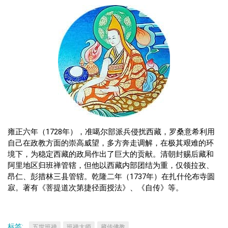
雍正六年（1728年），准噶尔部派兵侵扰西藏，罗桑意希利用
自己在政教方面的崇高威望，多方奔走调解，在极其艰难的环
境下，为稳定西藏的政局作出了巨大的贡献。清朝封赐后藏和
阿里地区归班禅管辖，但他以西藏内部团结为重，仅领拉孜、
昂仁、彭措林三县管辖。乾隆二年（1737年）在扎什伦布寺圆
寂。著有《菩提道次第捷径面授法》、《自传》等。
标签:
五世班禅
班禅大师
藏传佛教