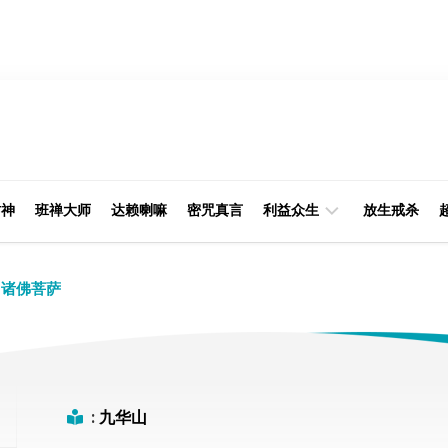
财神
班禅大师
达赖喇嘛
密咒真言
利益众生
放生戒杀
经
律
诸佛菩萨
典
部
印
阿
光
含
大
部
师
:
九华山
本
缘