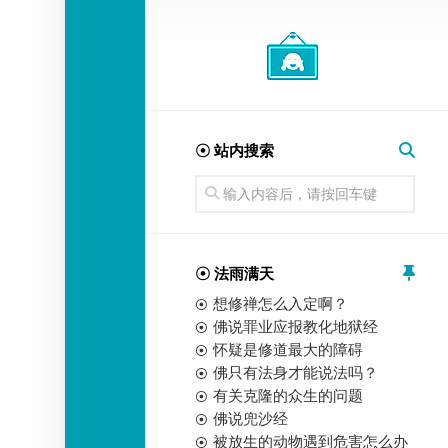
经
师
☉ 站内搜索
☉ 法雨满天
想修禅怎么入定啊？
佛说罪业应报教化地狱经
怀疑是修道最大的障碍
佛只有法身才能说法吗？
有关克隆的众生的问题
佛说兜沙经
被放生的动物遇到危害怎么办