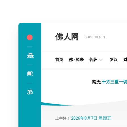
Skip
to
佛人网
content
buddha.ren
首页
佛 · 如来
菩萨
罗汉
明
南无
十方三世一切
王
部
金
刚
部
2026年8月7日 星期五
上午好！
译