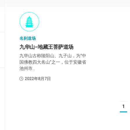
部
般
若
部
名刹道场
华
严
九华山–地藏王菩萨道场
部
九华山古称陵阳山、九子山，为“中
国佛教四大名山”之一，位于安徽省
涅
池州市...
槃
部
2022年8月7日
大
集
部
1
经
集
部