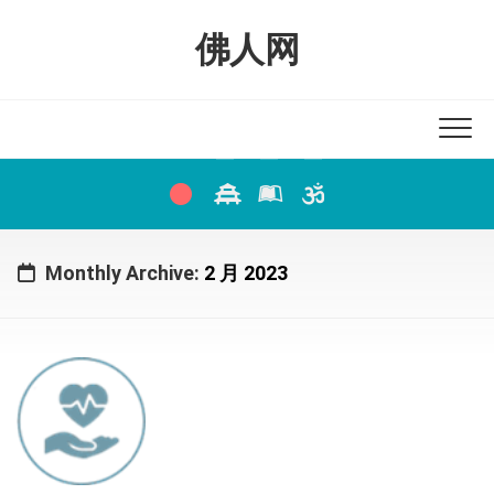
Skip
to
佛人网
content
Monthly Archive:
2 月 2023