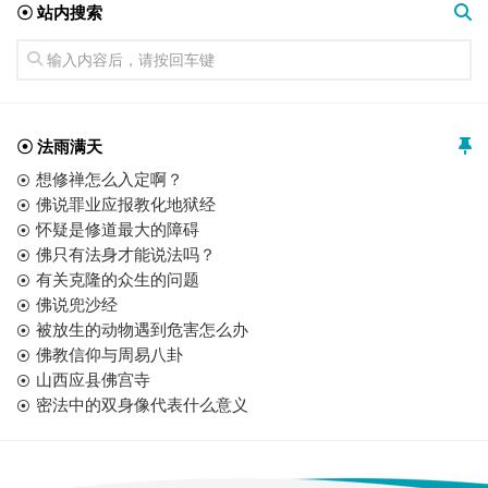
☉ 站内搜索
☉ 法雨满天
想修禅怎么入定啊？
佛说罪业应报教化地狱经
怀疑是修道最大的障碍
佛只有法身才能说法吗？
有关克隆的众生的问题
佛说兜沙经
被放生的动物遇到危害怎么办
佛教信仰与周易八卦
山西应县佛宫寺
密法中的双身像代表什么意义