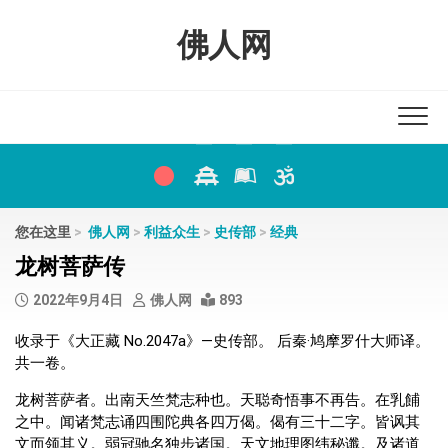
Skip
to
佛人网
content
您在这里
>
佛人网
>
利益众生
>
史传部
>
经典
龙树菩萨传
2022年9月4日
佛人网
893
收录于《大正藏 No.2047a》—史传部。 后秦·鸠摩罗什大师译。
共一卷。
龙树菩萨者。出南天竺梵志种也。天聪奇悟事不再告。在乳餔
之中。闻诸梵志诵四围陀典各四万偈。偈有三十二字。皆讽其
文而领其义。弱冠驰名独步诸国。天文地理图纬秘谶。及诸道