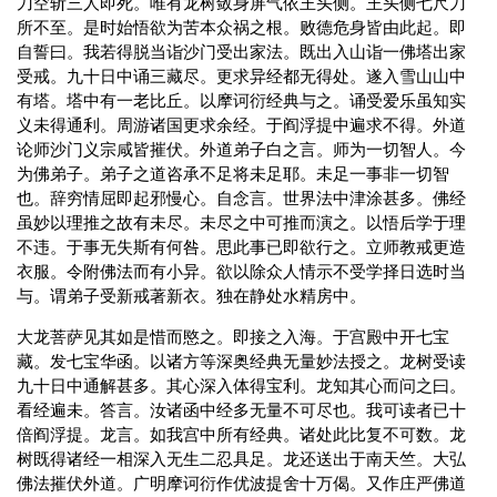
刀空斩三人即死。唯有龙树敛身屏气依王头侧。王头侧七尺刀
所不至。是时始悟欲为苦本众祸之根。败德危身皆由此起。即
自誓曰。我若得脱当诣沙门受出家法。既出入山诣一佛塔出家
受戒。九十日中诵三藏尽。更求异经都无得处。遂入雪山山中
有塔。塔中有一老比丘。以摩诃衍经典与之。诵受爱乐虽知实
义未得通利。周游诸国更求余经。于阎浮提中遍求不得。外道
论师沙门义宗咸皆摧伏。外道弟子白之言。师为一切智人。今
为佛弟子。弟子之道咨承不足将未足耶。未足一事非一切智
也。辞穷情屈即起邪慢心。自念言。世界法中津涂甚多。佛经
虽妙以理推之故有未尽。未尽之中可推而演之。以悟后学于理
不违。于事无失斯有何咎。思此事已即欲行之。立师教戒更造
衣服。令附佛法而有小异。欲以除众人情示不受学择日选时当
与。谓弟子受新戒著新衣。独在静处水精房中。
大龙菩萨见其如是惜而愍之。即接之入海。于宫殿中开七宝
藏。发七宝华函。以诸方等深奥经典无量妙法授之。龙树受读
九十日中通解甚多。其心深入体得宝利。龙知其心而问之曰。
看经遍未。答言。汝诸函中经多无量不可尽也。我可读者已十
倍阎浮提。龙言。如我宫中所有经典。诸处此比复不可数。龙
树既得诸经一相深入无生二忍具足。龙还送出于南天竺。大弘
佛法摧伏外道。广明摩诃衍作优波提舍十万偈。又作庄严佛道