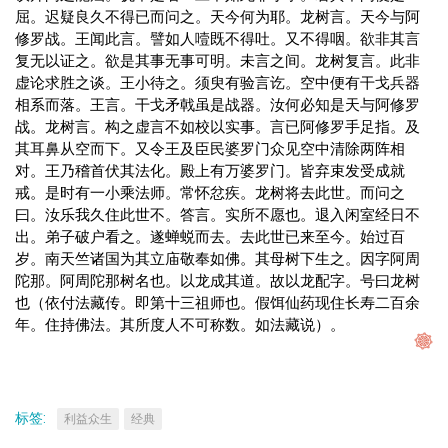
屈。迟疑良久不得已而问之。天今何为耶。龙树言。天今与阿
修罗战。王闻此言。譬如人噎既不得吐。又不得咽。欲非其言
复无以证之。欲是其事无事可明。未言之间。龙树复言。此非
虚论求胜之谈。王小待之。须臾有验言讫。空中便有干戈兵器
相系而落。王言。干戈矛戟虽是战器。汝何必知是天与阿修罗
战。龙树言。构之虚言不如校以实事。言已阿修罗手足指。及
其耳鼻从空而下。又令王及臣民婆罗门众见空中清除两阵相
对。王乃稽首伏其法化。殿上有万婆罗门。皆弃束发受成就
戒。是时有一小乘法师。常怀忿疾。龙树将去此世。而问之
曰。汝乐我久住此世不。答言。实所不愿也。退入闲室经日不
出。弟子破户看之。遂蝉蜕而去。去此世已来至今。始过百
岁。南天竺诸国为其立庙敬奉如佛。其母树下生之。因字阿周
陀那。阿周陀那树名也。以龙成其道。故以龙配字。号曰龙树
也（依付法藏传。即第十三祖师也。假饵仙药现住长寿二百余
年。住持佛法。其所度人不可称数。如法藏说）。
标签:
利益众生
经典