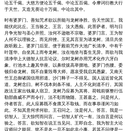
论五千偈。大慈方便论五千偈。中论五百偈。令摩诃衍教大行
于天竺。又造无畏论十万偈。中论出其中。
时有婆罗门。善知咒术欲以所能与龙树诤胜。告天竺国王。我
能伏此比丘。王当验之。王言。汝大愚痴。此菩萨者。明与日
月争光智与圣心并照。汝何不逊敢不宗敬。婆罗门言。王为智
人何不以理验之。而见抑挫。王见其言至为请龙树。清旦共坐
政听殿上。婆罗门后至。便于殿前咒作大池广长清净。中有千
叶莲华。自坐其上而夸龙树。汝在地坐与畜生无异。而欲与我
清净华上大德智人抗言论议。尔时龙树亦用咒术化作六牙白
象。行池水上趣其华座。以鼻绞拔高举掷地。婆罗门伤腰。委
顿归命龙树。我不自量毁辱大师。愿哀受我启其愚蒙。又南天
竺王总御诸国信用邪道。沙门释子一不得见。国人远近皆化其
道。龙树念曰。树不伐本则条不倾。人主不化则道不行。其国
政法王家出钱雇人宿卫。龙树乃应募为其将。荷戟前驱整行伍
勒部曲威不严而令行。法不彰而物随。王甚嘉之。问是何人。
侍者答言。此人应募既不食廪又不取钱。而在事恭谨闲习如
此。不知其意何求何欲。王召问之。汝是何人。答言。我是一
切智人。王大惊愕而问言。一切智人旷代一有。汝自言是何以
验之。答言。欲知智在说王当见问。王即自念。我为智主大论
议师问之能屈。犹不是名一旦不如此非小事。若其不问便是一