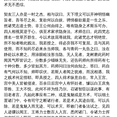
术无不悉综。
契友三人亦是一时之杰。相与议曰。天下理义可以开神明悟幽
旨者。吾等尽之矣。复欲何以自娱。骋情极欲最是一生之乐。
然诸梵志道士势。非王公何由得之。唯有隐身之术斯乐可办。
四人相视莫逆于心。俱至术家求隐身法。术师念曰。此四梵志
擅名一世草芥群生。今以术故屈辱就我。此诸梵志才明绝世。
所不知者唯此贱法。我若授之。得必弃我不可复屈。且与其药
使用。而不知药尽必来永当师我。各与青药一丸告之曰。汝在
静处以水磨之。用涂眼睑汝形当隐。无人见者。龙树磨此药时
闻其气即皆识之。分数多少锱铢无失。还告药师向所得药有七
十种分数。多少皆如其方。药师问曰汝何由知之。答曰。药自
有气何以不知。师即叹伏。若斯人者闻之犹难。而况相遇。我
之贱术何足惜耶。即具授之。四人得术纵意自在。常入王宫。
宫中美人皆被侵凌。百余日后宫中人有怀妊者。懅以白王庶免
罪咎。王大不悦。此何不祥为怪乃尔。召诸智臣以谋此事。有
旧老者言。凡如此事应有二种。或是鬼魅或是方术。可以细土
置诸门中。令有司守之断诸行者。若是术人其迹自现。可以兵
除。若是鬼魅入而无迹。可以术灭。即敕门者备法试之。见四
人迹骤以闻王。王将力士数百人入宫。悉闭诸门。令诸力士挥