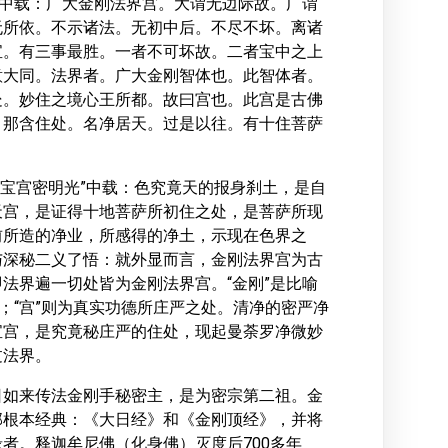
”中载：广大金刚法界宫。大谓无边际故。广谓
无所依。不示诸法。无初中后。不尽不坏。离诸
宝。有三事最胜。一者不可坏故。二者宝中之上
意大同。法界者。广大金刚智体也。此智体者。
处。妙住之境心王所都。故曰宫也。此宫是古佛
。那含住处。名净居天。过是以往。有十住菩萨
刚宝宫密明光”中载：色究竟天的报身刹土，是自
天宫，是证得十地菩萨所初住之处，是菩萨所现
前所造的净业，所感得的净土，示现在色界之
与深秘二义了悟：就外显而言，金刚法界宫为古
法界遍一切处皆为金刚法界宫。“金刚”是比喻
；“宫”则为真实功德所庄严之处。清净的密严净
宝宫，是究竟秘庄严的住处，现起曼荼罗净微妙
过法界。
日如来传法金刚手秘密主，是为密宗第二祖。金
部根本经典：《大日经》和《金刚顶经》，并将
者。释迦牟尼佛（化身佛）灭度后700多年