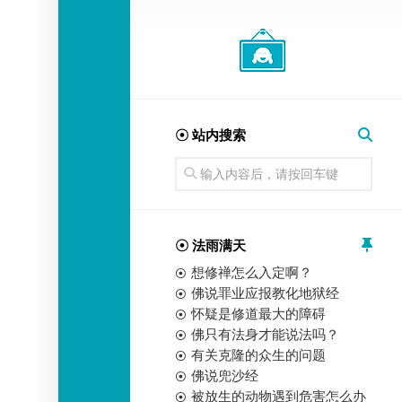
经
师
☉ 站内搜索
☉ 法雨满天
想修禅怎么入定啊？
佛说罪业应报教化地狱经
怀疑是修道最大的障碍
佛只有法身才能说法吗？
有关克隆的众生的问题
佛说兜沙经
被放生的动物遇到危害怎么办