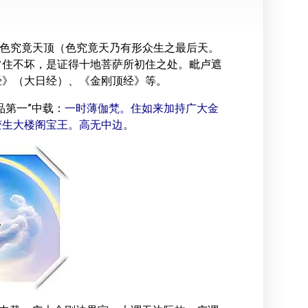
于色究竟天顶（色究竟天乃有形众生之最后天。
常住不坏，是证得十地菩萨所初住之处。毗卢遮
经》（大日经）、《金刚顶经》等。
品第一”中载：
一时薄伽梵。住如来加持广大金
变生大楼阁宝王。高无中边
。