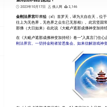
部
2023年10月17日
佛人网
2,146
般
金刚法界宫
即摩醯（xī）首罗天，译为大自在天，位
若
往上为无色界，无色界之众生已无形相）。此宫坚固
部
那佛（大日如来）在此说《大毗卢遮那成佛神变加持
华
在《大毗卢遮那成佛神变加持经》卷一“入真言门住心
严
部
刚法界宫。一切持金刚者皆悉集会。如来信解游戏神
涅
槃
部
大
集
部
经
集
部