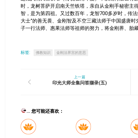
时，龙树菩萨开启南天竺铁塔，亲自从金刚手秘密主
智，是为第四祖。又过数百年，龙智700多岁时，传法
大士”的善无畏、金刚智及不空三藏法师于中国盛唐时
子一行法师、惠果法师等祖师的努力，将金刚界、胎
标签:
佛教知识
金刚法界宫的意思
上一篇
印光大师全集问答撷录(五)
... 您可能还喜欢：