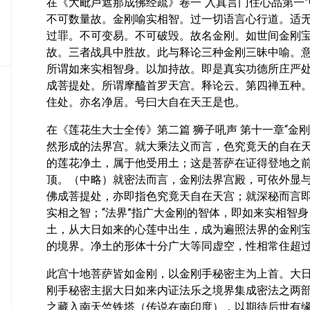
在《大毗卢遮那成佛经疏》卷一“入真言门住心品第一
密
不可数量故。金刚喻实相智。过一切语言心行道。适
教
过罪。不可变易。不可破毁。故名金刚。如世间金刚
部
故。三者战具中胜故。此与释论三种金刚三昧中喻。
史
所谓如来实相智身。以加持故。即是真实功德所庄严
传
成菩提处。所谓摩醯首罗天宫。释论云。第四禅五种
部
住处。亦名净居。号曰大自在天王是也。
在《莲花生大士全传》第二篇 狮子吼声 第十一章“金
然形成的法界宫。就大乘法义而言，色究竟天的自在
的莲花净土，属于他受用土；这是菩萨在证得登地之
顶。（中略）就密法而言，金刚法界宫殿，可依外显
佛成菩提处，亦即指色究竟天自在天宫；就深秘而言即
实相之智；“法界”指广大金刚的智体，即如来实相智身
土，从大日如来的心莲中出生，成为遍照法界的金刚
的境界。净土的形体十分广大等同虚空，性相常住超
此宫十地菩萨皆如金刚，以金刚手秘密主为上首。大
刚手秘密主据大日如来内证法乐之境界集成密法之两
之藏入南天竺铁塔（传说在南印度），以期待后世有缘