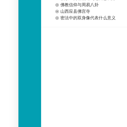
佛教信仰与周易八卦
山西应县佛宫寺
密法中的双身像代表什么意义