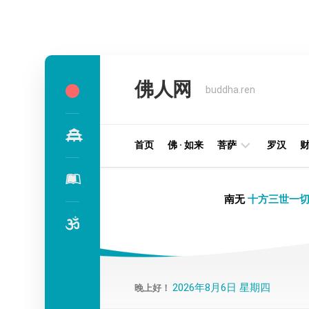
Skip
to
佛人网
content
buddha.ren
首页
佛 · 如来
菩萨
罗汉
明
南无
十方三世一切
王
部
金
刚
部
2026年8月6日 星期四
晚上好！
译