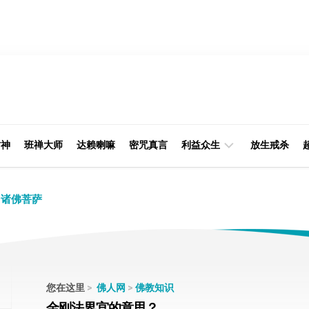
财神
班禅大师
达赖喇嘛
密咒真言
利益众生
放生戒杀
经
律
诸佛菩萨
典
部
印
阿
光
含
大
部
师
您在这里
>
佛人网
>
佛教知识
本
金刚法界宫的意思？
缘