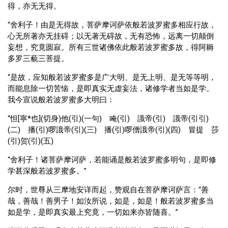
得，亦无无得。
“舍利子！由是无得故，菩萨摩诃萨依般若波罗蜜多相应行故，
心无所著亦无挂碍；以无著无碍故，无有恐怖，远离一切颠倒
妄想，究竟圆寂。所有三世诸佛依此般若波罗蜜多故，得阿耨
多罗三藐三菩提。
“是故，应知般若波罗蜜多是广大明、是无上明、是无等等明，
而能息除一切苦恼，是即真实无虚妄法，诸修学者当如是学。
我今宣说般若波罗蜜多大明曰：
“怛[寧*也](切身)他(引)(一句) 唵(引) 誐帝(引) 誐帝(引引)
(二) 播(引)啰誐帝(引)(三) 播(引)啰僧誐帝(引)(四) 冒提 莎
(引)贺(引)(五)
“舍利子！诸菩萨摩诃萨，若能诵是般若波罗蜜多明句，是即修
学甚深般若波罗蜜多。”
尔时，世尊从三摩地安详而起，赞观自在菩萨摩诃萨言：“善
哉，善哉！善男子！如汝所说，如是，如是！般若波罗蜜多当
如是学，是即真实最上究竟，一切如来亦皆随喜。”