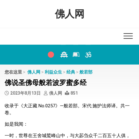
Skip
to
佛人网
content
您在这里
>
佛人网
>
利益众生
>
经典
>
般若部
佛说圣佛母般若波罗蜜多经
2023年8月13日
佛人网
851
收录于《大正藏 No.0257》—般若部。宋代·施护法师译。共一
卷。
如是我闻：
一时，世尊在王舍城鹫峰山中，与大苾刍众千二百五十人俱，