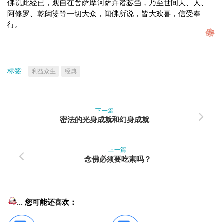
佛说此经已，观自在菩萨摩诃萨并诸苾刍，乃至世间天、人、
阿修罗、乾闼婆等一切大众，闻佛所说，皆大欢喜，信受奉
行。
标签:
利益众生
经典
下一篇
密法的光身成就和幻身成就
上一篇
念佛必须要吃素吗？
... 您可能还喜欢：