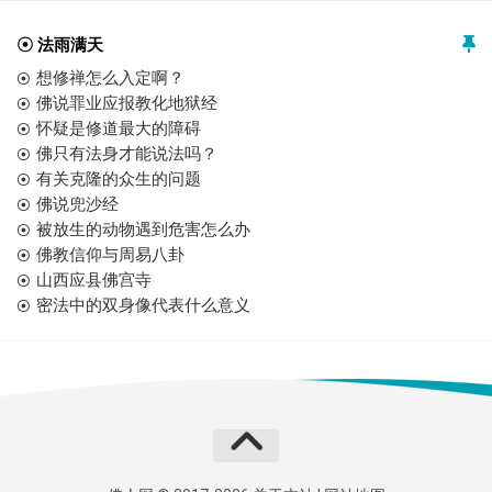
☉ 法雨满天
想修禅怎么入定啊？
佛说罪业应报教化地狱经
怀疑是修道最大的障碍
佛只有法身才能说法吗？
有关克隆的众生的问题
佛说兜沙经
被放生的动物遇到危害怎么办
佛教信仰与周易八卦
山西应县佛宫寺
密法中的双身像代表什么意义