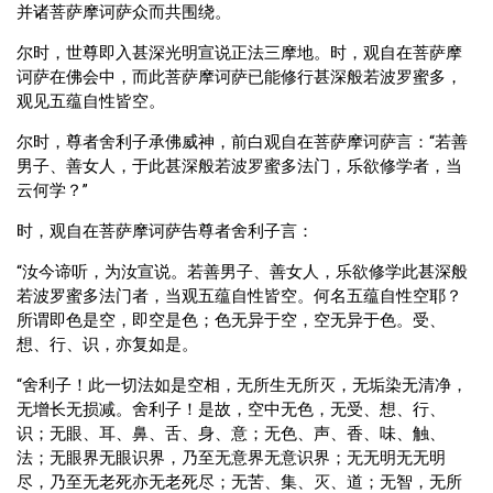
并诸菩萨摩诃萨众而共围绕。
尔时，世尊即入甚深光明宣说正法三摩地。时，观自在菩萨摩
诃萨在佛会中，而此菩萨摩诃萨已能修行甚深般若波罗蜜多，
观见五蕴自性皆空。
尔时，尊者舍利子承佛威神，前白观自在菩萨摩诃萨言：“若善
男子、善女人，于此甚深般若波罗蜜多法门，乐欲修学者，当
云何学？”
时，观自在菩萨摩诃萨告尊者舍利子言：
“汝今谛听，为汝宣说。若善男子、善女人，乐欲修学此甚深般
若波罗蜜多法门者，当观五蕴自性皆空。何名五蕴自性空耶？
所谓即色是空，即空是色；色无异于空，空无异于色。受、
想、行、识，亦复如是。
“舍利子！此一切法如是空相，无所生无所灭，无垢染无清净，
无增长无损减。舍利子！是故，空中无色，无受、想、行、
识；无眼、耳、鼻、舌、身、意；无色、声、香、味、触、
法；无眼界无眼识界，乃至无意界无意识界；无无明无无明
尽，乃至无老死亦无老死尽；无苦、集、灭、道；无智，无所