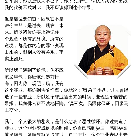
公平的，你就是认为不公平，你才发脾气。你认为我的付出跟
我的代价不成对比，我不应该得到这个结果。
但是诸位要知道：因果它不是
讲今生的，是过去、现在、未
来。所以诸位你要永远记住一
个观念：所有的外境、所有的
逆境，都是你内心的罪业变现
出来的，跟别人没有关系，事
实上如此。
所以我们遇到了逆境，你不应
该发脾气，你应该到佛前忏
悔，因为你一观照：哦，我有
这个罪业。那你到佛前忏悔，你就说：‘我弟子净界，过去曾经
造了一些罪业，所以这个罪业逼出来的时候，变现这个痛苦的
果报，我向佛菩萨至诚地忏悔。’说三次。我跟你保证，因缘马
上变化。
我们一个人很大的悲哀，是什么悲哀？恶性循环。你过去造了
罪业，这个罪业变成逆境的时候，你自己感到委屈，感到委屈
就发脾气，发脾气就又造罪业，造了罪业，这个罪业表现出来