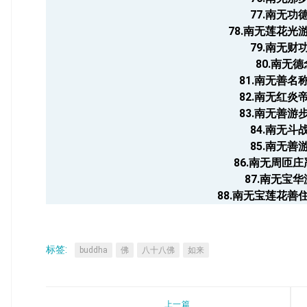
77.南无功
78.南无莲花光
79.南无财
80.南无
81.南无善名
82.南无红炎
83.南无善游
84.南无斗
85.南无善
86.南无周匝
87.南无宝
88.南无宝莲花善
标签:
buddha
佛
八十八佛
如来
上一篇