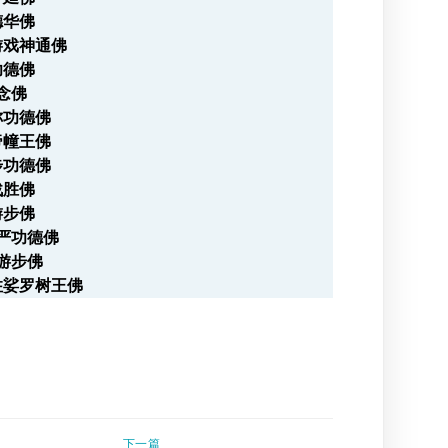
德华佛
游戏神通佛
功德佛
德念佛
称功德佛
帝幢王佛
步功德佛
战胜佛
游步佛
庄严功德佛
华游步佛
住娑罗树王佛
下一篇