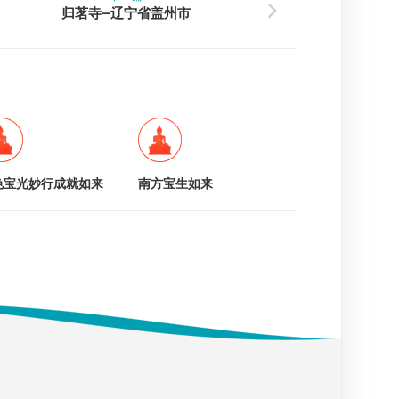
归茗寺–辽宁省盖州市
色宝光妙行成就如来
南方宝生如来