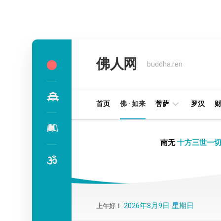
Skip
to
佛人网
content
buddha.ren
首页
佛 · 如来
菩萨
罗汉
明
南无
十方三世一切
王
部
金
刚
部
2026年8月9日 星期日
上午好！
译