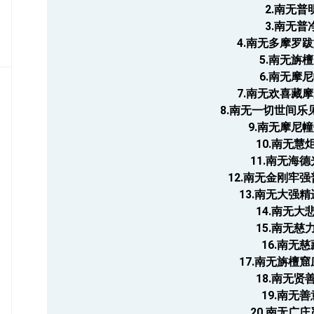
2.南无普
密
教
3.南无普
部
4.南无多摩罗
5.南无旃
史
6.南无摩
传
7.南无欢喜藏
部
8.南无一切世间乐
9.南无摩尼
10.南无慧
11.南无海
12.南无金刚牢
13.南无大强
14.南无大
15.南无慈
16.南无
17.南无旃檀
18.南无贤
19.南无
20.南无广