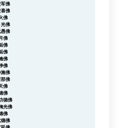
进军佛
进喜佛
宝火佛
月光佛
无愚佛
宝月佛
无垢佛
离垢佛
勇施佛
清净佛
净施佛
留那佛
水天佛
坚德佛
檀功德佛
量掬光佛
光德佛
忧德佛
罗延佛