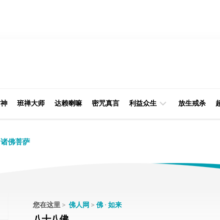
财神
班禅大师
达赖喇嘛
密咒真言
利益众生
放生戒杀
经
律
诸佛菩萨
典
部
印
阿
光
含
大
部
师
您在这里
>
佛人网
>
佛 · 如来
本
八十八佛
缘