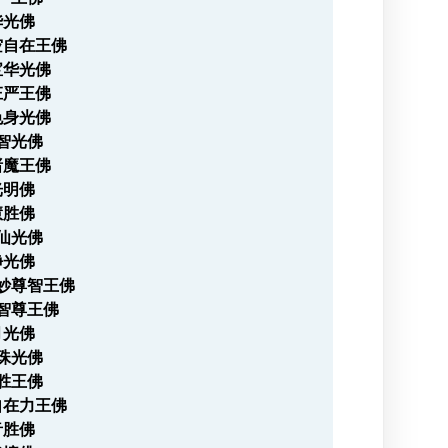
华光佛
空自在王佛
宝华光佛
庄严王佛
色身光佛
动智光佛
诸魔王佛
光明佛
慧胜佛
勒仙光佛
净光佛
音妙尊智王佛
上智尊王佛
月光佛
月珠光佛
幡胜王佛
自在力王佛
音胜佛