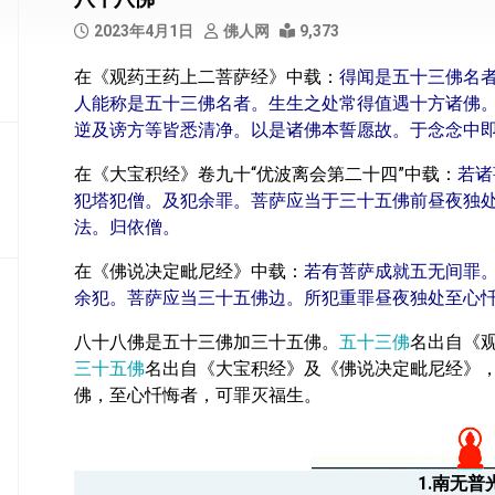
部
2023年4月1日
佛人网
9,373
般
在《观药王药上二菩萨经》中载：
得闻是五十三佛名
若
人能称是五十三佛名者。生生之处常得值遇十方诸佛
部
逆及谤方等皆悉清净。以是诸佛本誓愿故。于念念中
华
在《大宝积经》卷九十“优波离会第二十四”中载：
若诸
严
部
犯塔犯僧。及犯余罪。菩萨应当于三十五佛前昼夜独
法。归依僧。
涅
槃
在《佛说决定毗尼经》中载：
若有菩萨成就五无间罪
部
余犯。菩萨应当三十五佛边。所犯重罪昼夜独处至心
大
八十八佛是五十三佛加三十五佛。
五十三佛
名出自《
集
三十五佛
名出自《大宝积经》及《佛说决定毗尼经》
部
佛，至心忏悔者，可罪灭福生。
经
集
部
1.南无普