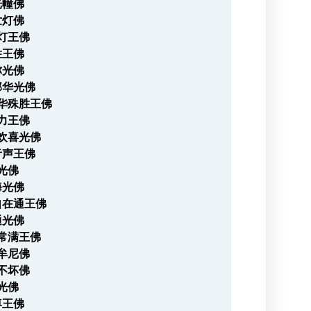
光幢佛
世灯佛
威灯王佛
胜王佛
弥光佛
那华光佛
罗华殊胜王佛
慧力王佛
毗欢喜光佛
音声王佛
才光佛
海光佛
自在通王佛
通光佛
法常满王佛
迦牟尼佛
刚不坏佛
宝光佛
尊王佛