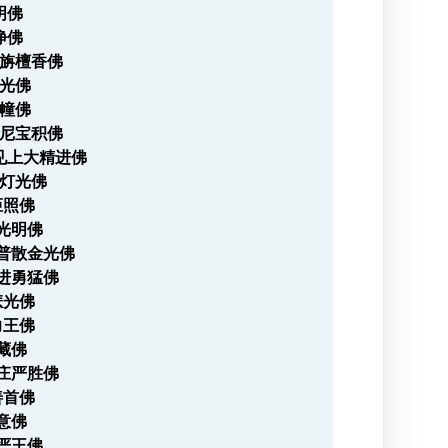
明佛
净佛
跋旃檀香佛
檀光佛
尼幢佛
摩尼宝积佛
见上大精进佛
幢灯光佛
炬照佛
德光明佛
强普散金光佛
精进勇猛佛
悲光佛
力王佛
慈藏佛
窟庄严胜佛
善首佛
善意佛
庄严王佛