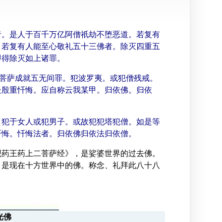
者。是人于百千万亿阿僧祇劫不堕恶道。若复有
。若复有人能至心敬礼五十三佛者。除灭四重五
即得除灭如上诸罪。
菩萨成就五无间罪。犯波罗夷。或犯僧残戒。
处殷重忏悔。应自称云我某甲。归依佛。归依
。犯于女人或犯男子。或故犯犯塔犯僧。如是等
忏悔。忏悔法者。归依佛归依法归依僧。
观药王药上二菩萨经》，是娑婆世界的过去佛。
，是现在十方世界中的佛。称念、礼拜此八十八
光佛