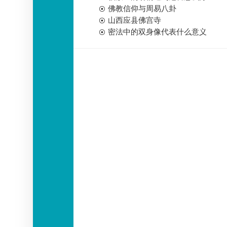
佛教信仰与周易八卦
山西应县佛宫寺
密法中的双身像代表什么意义