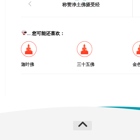
称赞净土佛摄受经
... 您可能还喜欢：
迦叶佛
三十五佛
金