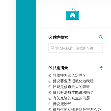
经
师
☉ 站内搜索
☉ 法雨满天
想修禅怎么入定啊？
佛说罪业应报教化地狱经
怀疑是修道最大的障碍
佛只有法身才能说法吗？
有关克隆的众生的问题
佛说兜沙经
被放生的动物遇到危害怎么办