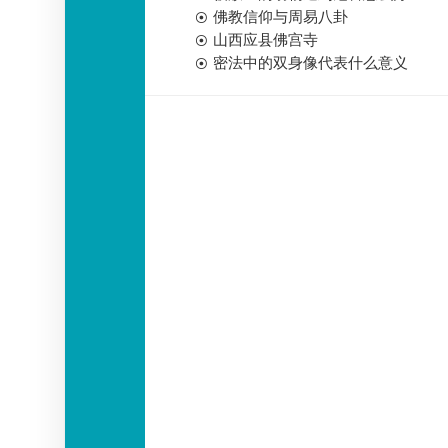
佛教信仰与周易八卦
山西应县佛宫寺
密法中的双身像代表什么意义