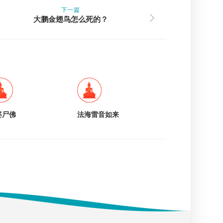
下一篇
大鹏金翅鸟怎么死的？
婆尸佛
法海雷音如来