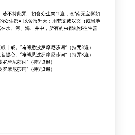
若不持此咒，如食众生肉”1遍，念“南无宝髻如
中的众生都可以舍报升天；用梵文或汉文（或当地
沉在水、河、海、井中，所有的虫都能够往生善
皈十戒。“唵缚悉波罗摩尼莎诃”（持咒3遍）
菩提心。“唵缚悉波罗摩尼莎诃”（持咒3遍）
波罗摩尼莎诃”（持咒3遍）
波罗摩尼莎诃”（持咒3遍）