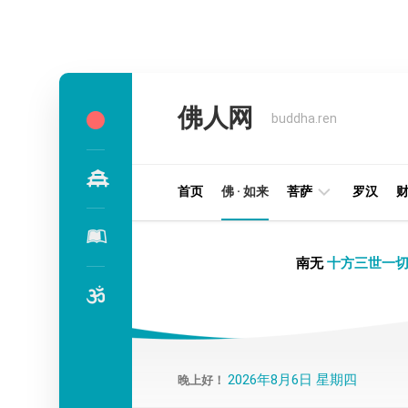
Skip
to
佛人网
content
buddha.ren
首页
佛 · 如来
菩萨
罗汉
明
南无
十方三世一切
王
部
金
刚
部
2026年8月6日 星期四
晚上好！
译