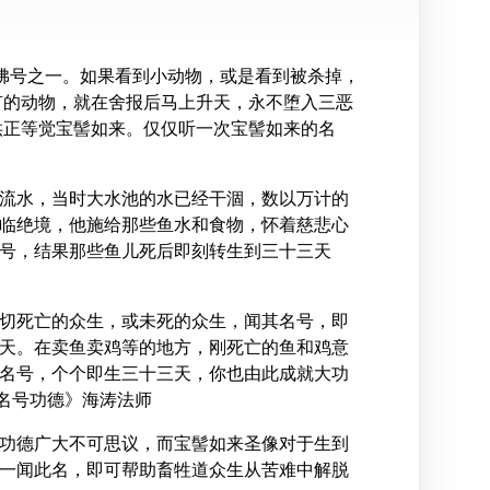
的佛号之一。如果看到小动物，或是看到被杀掉，
有的动物，就在舍报后马上升天，永不堕入三恶
供正等觉宝髻如来。仅仅听一次宝髻如来的名
流水，当时大水池的水已经干涸，数以万计的
临绝境，他施给那些鱼水和食物，怀着慈悲心
号，结果那些鱼儿死后即刻转生到三十三天
切死亡的众生，或未死的众生，闻其名号，即
天。在卖鱼卖鸡等的地方，刚死亡的鱼和鸡意
名号，个个即生三十三天，你也由此成就大功
名号功德》海涛法师
功德广大不可思议，而宝髻如来圣像对于生到
一闻此名，即可帮助畜牲道众生从苦难中解脱