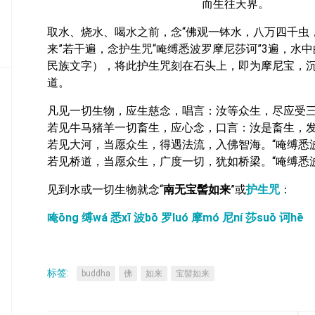
而生往天界。
密
教
取水、烧水、喝水之前，念“佛观一钵水，八万四千虫，
部
来”若干遍，念护生咒“唵缚悉波罗摩尼莎诃”3遍，水
民族文字），将此护生咒刻在石头上，即为摩尼宝，
史
传
道。
部
凡见一切生物，应生慈念，唱言：汝等众生，尽应受三
若见牛马猪羊一切畜生，应心念，口言：汝是畜生，发
若见大河，当愿众生，得遇法流，入佛智海。“唵缚悉
若见桥道，当愿众生，广度一切，犹如桥梁。“唵缚悉
见到水或一切生物就念“
南无宝髻如来
”或
护生咒
：
唵ōng 缚wá 悉xī 波bō 罗luó 摩mó 尼ní 莎suō 诃hē
标签:
buddha
佛
如来
宝髻如来