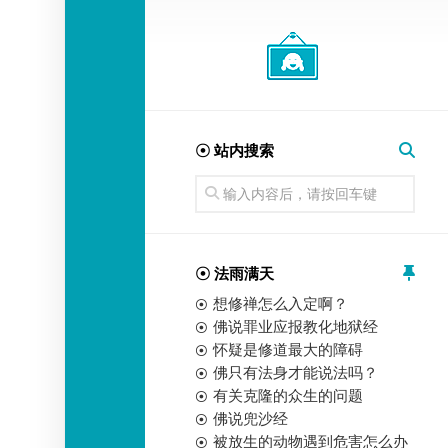
经
师
☉ 站内搜索
☉ 法雨满天
想修禅怎么入定啊？
佛说罪业应报教化地狱经
怀疑是修道最大的障碍
佛只有法身才能说法吗？
有关克隆的众生的问题
佛说兜沙经
被放生的动物遇到危害怎么办