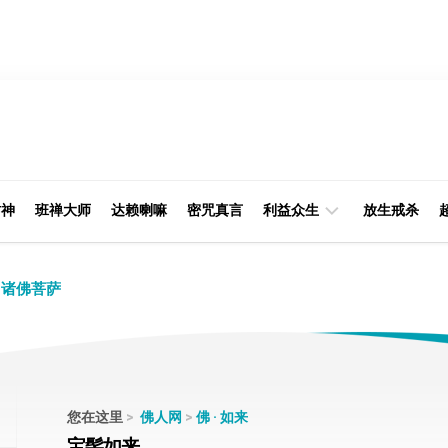
财神
班禅大师
达赖喇嘛
密咒真言
利益众生
放生戒杀
经
律
诸佛菩萨
典
部
印
阿
光
含
大
部
师
您在这里
>
佛人网
>
佛 · 如来
本
宝髻如来
缘