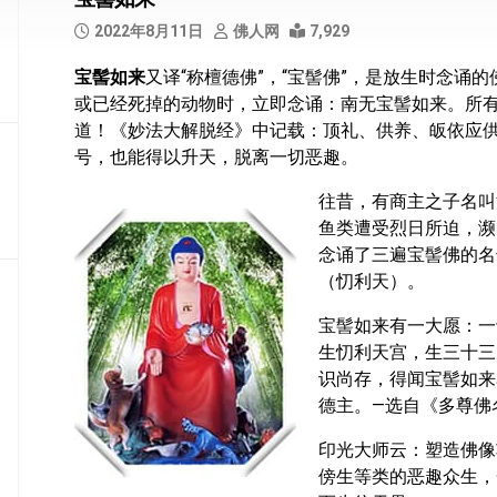
部
2022年8月11日
佛人网
7,929
般
宝髻如来
又译“称檀德佛”，“宝髻佛”，是放生时念诵
若
或已经死掉的动物时，立即念诵：南无宝髻如来。所
部
道！《妙法大解脱经》中记载：顶礼、供养、皈依应
华
号，也能得以升天，脱离一切恶趣。
严
部
往昔，有商主之子名叫
鱼类遭受烈日所迫，濒
涅
念诵了三遍宝髻佛的名
槃
（忉利天）。
部
宝髻如来有一大愿：一
大
生忉利天宫，生三十三
集
识尚存，得闻宝髻如来
部
德主。—选自《多尊佛
经
集
印光大师云：塑造佛像
部
傍生等类的恶趣众生，