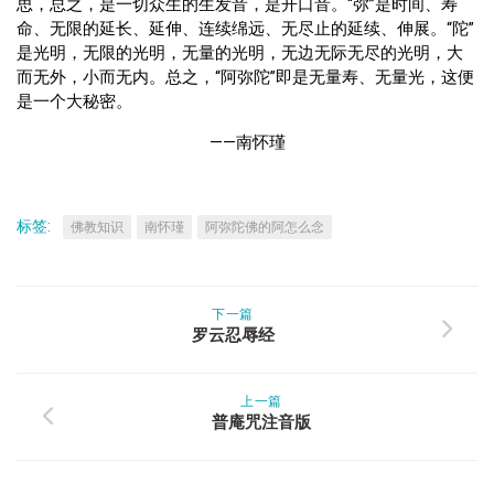
思，总之，是一切众生的生发音，是开口音。“弥”是时间、寿
命、无限的延长、延伸、连续绵远、无尽止的延续、伸展。“陀”
是光明，无限的光明，无量的光明，无边无际无尽的光明，大
而无外，小而无内。总之，“阿弥陀”即是无量寿、无量光，这便
是一个大秘密。
——南怀瑾
标签:
佛教知识
南怀瑾
阿弥陀佛的阿怎么念
下一篇
罗云忍辱经
上一篇
普庵咒注音版