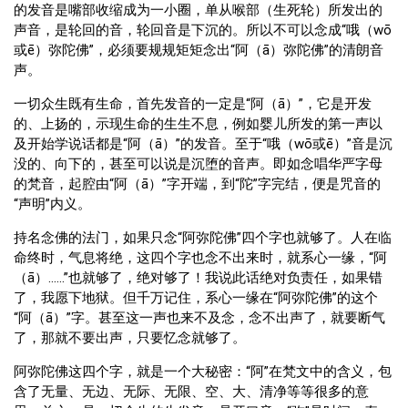
的发音是嘴部收缩成为一小圈，单从喉部（生死轮）所发出的
声音，是轮回的音，轮回音是下沉的。所以不可以念成“哦（wō
或ē）弥陀佛”，必须要规规矩矩念出“阿（ā）弥陀佛”的清朗音
声。
一切众生既有生命，首先发音的一定是“阿（ā）”，它是开发
的、上扬的，示现生命的生生不息，例如婴儿所发的第一声以
及开始学说话都是“阿（ā）”的发音。至于“哦（wō或ē）”音是沉
没的、向下的，甚至可以说是沉堕的音声。即如念唱华严字母
的梵音，起腔由“阿（ā）”字开端，到“陀”字完结，便是咒音的
“声明”内义。
持名念佛的法门，如果只念“阿弥陀佛”四个字也就够了。人在临
命终时，气息将绝，这四个字也念不出来时，就系心一缘，“阿
（ā）……”也就够了，绝对够了！我说此话绝对负责任，如果错
了，我愿下地狱。但千万记住，系心一缘在“阿弥陀佛”的这个
“阿（ā）”字。甚至这一声也来不及念，念不出声了，就要断气
了，那就不要出声，只要忆念就够了。
阿弥陀佛这四个字，就是一个大秘密：“阿”在梵文中的含义，包
含了无量、无边、无际、无限、空、大、清净等等很多的意