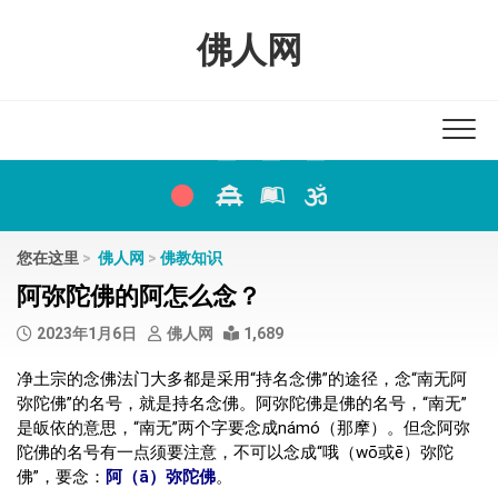
Skip
to
佛人网
content
您在这里
>
佛人网
>
佛教知识
阿弥陀佛的阿怎么念？
2023年1月6日
佛人网
1,689
净土宗的念佛法门大多都是采用“持名念佛”的途径，念“南无阿
弥陀佛”的名号，就是持名念佛。阿弥陀佛是佛的名号，“南无”
是皈依的意思，“南无”两个字要念成námó（那摩）。但念阿弥
陀佛的名号有一点须要注意，不可以念成“哦（wō或ē）弥陀
佛”，要念：
阿（ā）弥陀佛
。