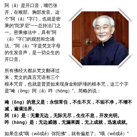
阿（ā）是开口音，嘴巴张
开，在喉部、胸部发音。这
个“阿（ā）”字门，也就是密
乘的“陀罗尼”——总持法门之
一。密乘修法中，具有“阿
（ā）”字门的观想和念诵
法。“阿（ā）”字是梵文字母
的生发音声，是一切众生的
开口音。
所有佛经大都从梵文翻译过
来，梵文的真言咒语有三个
根本咒音，也就是普贤如来现身金刚萨埵的根本咒，这三个字
是“唵（ōng）阿（ā）吽（hòng）”。简略的说：
唵（ōng）的意义是：永恒常住，不生不灭，不垢不净，不增不
减，遍满法界。
阿（ā）是：无量无边，无际无尽，生生不息，开发光明。
吽（hòng）是：无边威德，无漏果圆，无上成就，迅速成就。
如果念成“哦（wō或ē）弥陀佛”，就有偏差了。“哦（wō或ē）”