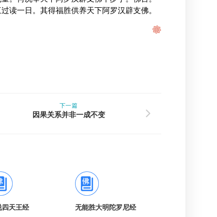
三过读一日。其得福胜供养天下阿罗汉辟支佛。
下一篇
因果关系并非一成不变
说四天王经
无能胜大明陀罗尼经