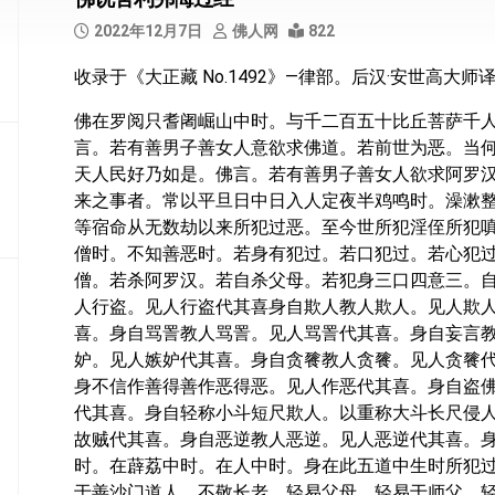
部
2022年12月7日
佛人网
822
般
收录于《大正藏 No.1492》—律部。后汉·安世高大师
若
部
佛在罗阅只耆阇崛山中时。与千二百五十比丘菩萨千
言。若有善男子善女人意欲求佛道。若前世为恶。当
华
天人民好乃如是。佛言。若有善男子善女人欲求阿罗
严
部
来之事者。常以平旦日中日入人定夜半鸡鸣时。澡漱
等宿命从无数劫以来所犯过恶。至今世所犯淫侄所犯
涅
僧时。不知善恶时。若身有犯过。若口犯过。若心犯
槃
僧。若杀阿罗汉。若自杀父母。若犯身三口四意三。
部
人行盗。见人行盗代其喜身自欺人教人欺人。见人欺
喜。身自骂詈教人骂詈。见人骂詈代其喜。身自妄言
大
集
妒。见人嫉妒代其喜。身自贪餮教人贪餮。见人贪餮
部
身不信作善得善作恶得恶。见人作恶代其喜。身自盗
代其喜。身自轻称小斗短尺欺人。以重称大斗长尺侵
经
故贼代其喜。身自恶逆教人恶逆。见人恶逆代其喜。
集
时。在薜荔中时。在人中时。身在此五道中生时所犯
部
于善沙门道人。不敬长老。轻易父母。轻易于师父。