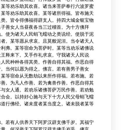
。某等劝乐助其欢喜。诸当来菩萨奉行六波罗蜜
。某等劝乐助其欢喜。某等诸所得福。皆布施天
之类。皆令得佛福得辟支人。持四大城金银宝物
男子善女人当昼夜各当三过稽首。为十方佛拜
勉。使为诸天人民蜎飞蠕动之类说经。使脱于泥
洹者。某等愿从求哀。且莫般泥洹。当令诸天人
舍利弗。某等宿命为菩萨时。某等当劝乐诸佛说
天王释来下。叉手作礼求哀。守我诸天人民说
是人民种种各得其类。作善自得其福。作恶自得
者。当何以愿为得之。佛言。若有善男子善女
。某等宿命从无数劫以来所作得福。若布施。若
作善。为凡人作善。若为禽兽作善。作恶自得其
不与女人通。若劝乐诸佛菩萨万民作善。若劝勉
聚合会。以持好心施与天下十方人民父母蜎飞蠕
佛道行佛经。诸未度者某当度之。诸未脱者某等
佛。若有人供养天下阿罗汉辟支佛千岁。其福宁
无量。何况举天下阿罗汉辟支佛千岁乎。佛言。