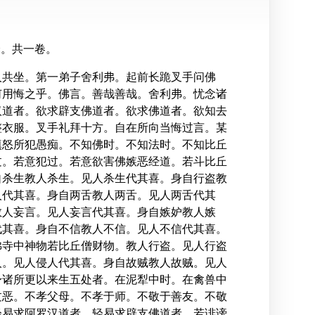
译。共一卷。
人共坐。第一弟子舍利弗。起前长跪叉手问佛
何用悔之乎。佛言。善哉善哉。舍利弗。忧念诸
汉道者。欲求辟支佛道者。欲求佛道者。欲知去
整衣服。叉手礼拜十方。自在所向当悔过言。某
嗔怒所犯愚痴。不知佛时。不知法时。不知比丘
过。若意犯过。若意欲害佛嫉恶经道。若斗比丘
自杀生教人杀生。见人杀生代其喜。身自行盗教
人代其喜。身自两舌教人两舌。见人两舌代其
教人妄言。见人妄言代其喜。身自嫉妒教人嫉
代其喜。身自不信教人不信。见人不信代其喜。
佛寺中神物若比丘僧财物。教人行盗。见人行盗
人。见人侵人代其喜。身自故贼教人故贼。见人
身诸所更以来生五处者。在泥犁中时。在禽兽中
过恶。不孝父母。不孝于师。不敬于善友。不敬
轻易求阿罗汉道者。轻易求辟支佛道者。若诽谤