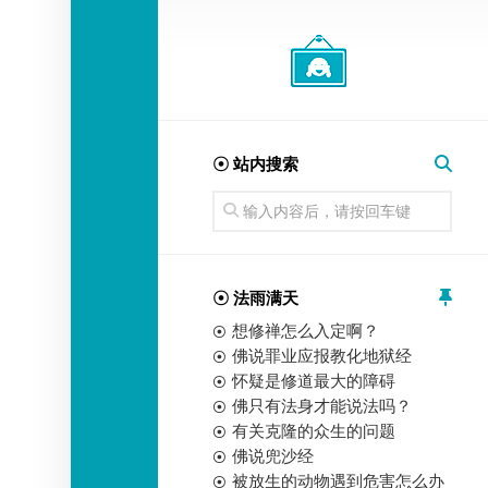
经
师
☉ 站内搜索
☉ 法雨满天
想修禅怎么入定啊？
佛说罪业应报教化地狱经
怀疑是修道最大的障碍
佛只有法身才能说法吗？
有关克隆的众生的问题
佛说兜沙经
被放生的动物遇到危害怎么办