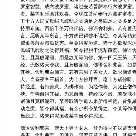
罗蜜智慧。成六波罗蜜。诸过去若菩萨奉行六波罗蜜
者。某等劝乐助其欢喜。今现在菩萨奉行六波罗蜜者
下十方人民父母蜎飞蠕动之类两足之类四足之类多足
持用布施。百倍千倍万倍亿倍。佛语舍利弗。若有善
言。愿听某等所言。十方佛已得佛不说经。今某等劝
犁禽兽薜荔愚痴贫穷。至令得泥洹道。诸十方欲般泥
民蜎飞蠕动之类得其福。皆令得脱于泥犁薜荔。佛语
经。且莫般泥洹。用是故某等为佛。第一四天王第二
经。无数诸天晓我。且莫般泥洹。佛语舍利弗言。如
其殃。舍利弗白佛言。若有善男子善女人。欲求佛道
人。当昼夜各三稽首。为十方佛拜言。愿十方诸佛听
持经道。若持善意。为佛作善。为经作善。为比丘僧
殃。作善自得其福。为恶自悔。持经戒不毁。若受戒
诸佛且莫般泥洹。某等取诸学道以来所得福德。皆集
动之类。皆令得其福。有余少所令某得之。令某等作
当脱之。诸未得泥洹者某等当令得泥洹。
佛语舍利弗言。使天下男子女人。皆为得阿罗汉辟支
多不。舍利弗言。但供养一阿罗汉辟支佛一日。其福