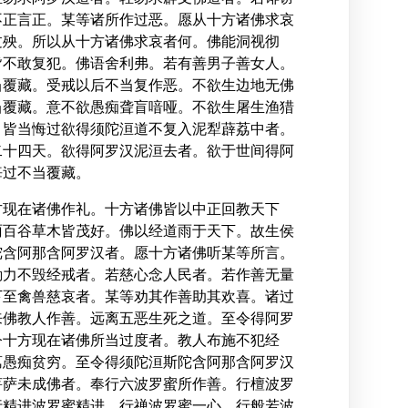
不正言正。某等诸所作过恶。愿从十方诸佛求哀
过殃。所以从十方诸佛求哀者何。佛能洞视彻
皆不敢复犯。佛语舍利弗。若有善男子善女人。
当覆藏。受戒以后不当复作恶。不欲生边地无佛
当覆藏。意不欲愚痴聋盲喑哑。不欲生屠生渔猎
。皆当悔过欲得须陀洹道不复入泥犁薜荔中者。
二十四天。欲得阿罗汉泥洹去者。欲于世间得阿
悔过不当覆藏。
方现在诸佛作礼。十方诸佛皆以中正回教天下
雨百谷草木皆茂好。佛以经道雨于天下。故生侯
陀含阿那含阿罗汉者。愿十方诸佛听某等所言。
勤力不毁经戒者。若慈心念人民者。若作善无量
下至禽兽慈哀者。某等劝其作善助其欢喜。诸过
来佛教人作善。远离五恶生死之道。至令得阿罗
今十方现在诸佛所当过度者。教人布施不犯经
荔愚痴贫穷。至令得须陀洹斯陀含阿那含阿罗汉
菩萨未成佛者。奉行六波罗蜜所作善。行檀波罗
行精进波罗蜜精进。行禅波罗蜜一心。行般若波