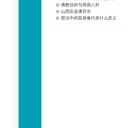
佛教信仰与周易八卦
山西应县佛宫寺
密法中的双身像代表什么意义