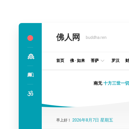
Skip
to
佛人网
content
buddha.ren
首页
佛 · 如来
菩萨
罗汉
明
南无
十方三世一切
王
部
金
刚
部
2026年8月7日 星期五
早上好！
译