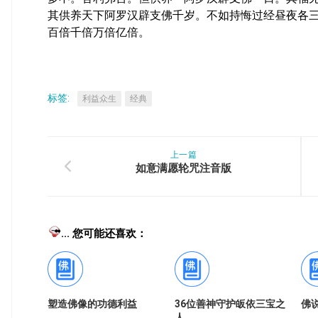
其供养天下阿罗汉辟支佛千岁。不如持悔过经昼夜各
百倍千倍万倍亿倍。
标签:
利益众生
经典
上一篇
如意满愿轮咒注音版
... 您可能还喜欢：
塑造佛像的功德利益
36位善神守护皈依三宝之
佛
人