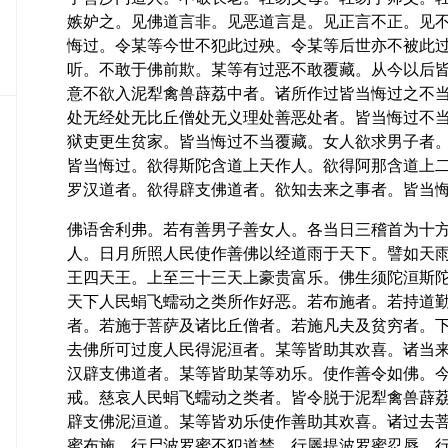
密
嫉妒之。见佛道言非。见恶道言是。见正言不正。见
教
悔过。令某等今世不犯此过殃。令某等后世亦不被此
部
听。不敢于佛前欺。某等有过恶不敢覆藏。从今以后
意不欲入泥犁禽兽薜荔中者。诸所作过皆当悔过之不
史
传
处无经处无比丘僧处无义理处善恶处者。皆当悔过不
部
狱吏更生贫家。皆当悔过不当覆藏。女人欲求男子者
皆当悔过。欲得斯陀含道上天作人。欲得阿那含道上
罗汉道者。欲得辟支佛道者。欲知去来之事者。皆当
佛语舍利弗。若有善男子善女人。各当日三稽首为十
人。日月所照人民使作善佛以经道雨于天下。譬如天
王四天王。上至三十三天上豪贵富乐。佛生须陀洹斯
天下人民蜎飞蠕动之类所作好恶。若布施者。若持道
者。若施于菩萨及诸比丘僧者。若施凡夫及贫穷者。
去佛所可过度人民得泥洹者。某等皆助其欢喜。诸当
汉辟支佛道者。某等皆助某等劝乐。使作善令如佛。
戒。慈哀人民蜎飞蠕动之类者。皆令脱于泥犁禽兽薜
辟支佛泥洹道。某等皆劝乐使作善助其欢喜。诸过去
蜜布施。行尸波罗蜜不犯道禁。行羼提波罗蜜忍辱。