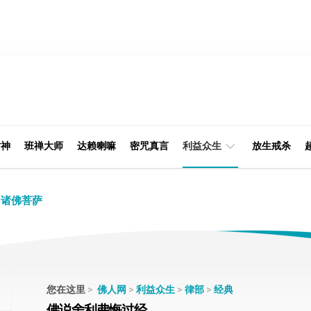
财神
班禅大师
达赖喇嘛
密咒真言
利益众生
放生戒杀
经
律
诸佛菩萨
典
部
印
阿
光
含
大
部
师
您在这里
>
佛人网
>
利益众生
>
律部
>
经典
本
佛说舍利弗悔过经
缘