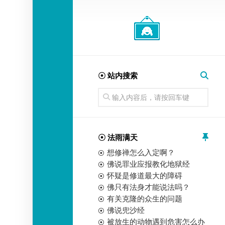
经
师
☉ 站内搜索
☉ 法雨满天
想修禅怎么入定啊？
佛说罪业应报教化地狱经
怀疑是修道最大的障碍
佛只有法身才能说法吗？
有关克隆的众生的问题
佛说兜沙经
被放生的动物遇到危害怎么办