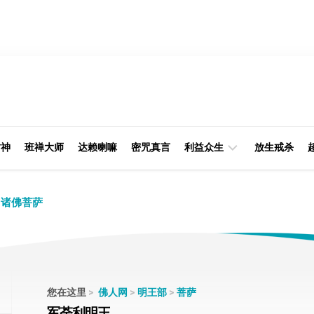
财神
班禅大师
达赖喇嘛
密咒真言
利益众生
放生戒杀
经
律
诸佛菩萨
典
部
印
阿
光
含
大
部
师
您在这里
>
佛人网
>
明王部
>
菩萨
本
军荼利明王
缘