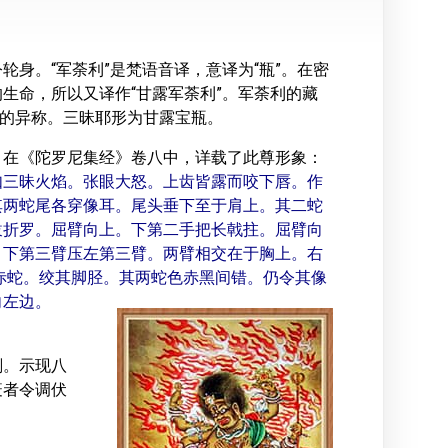
身。“军荼利”是梵语音译，意译为“瓶”。在密
生命，所以又译作“甘露军荼利”。军荼利的藏
王”的异称。三昧耶形为甘露宝瓶。
，在《陀罗尼集经》卷八中，详载了此尊形象：
如三昧火焰。张眼大怒。上齿皆露而咬下唇。作
其两蛇尾各穿像耳。尾头垂下至于肩上。其二蛇
跋折罗。屈臂向上。下第二手把长戟拄。屈臂向
。下第三臂压左第三臂。两臂相交在于胸上。右
赤蛇。绞其脚胫。其两蛇色赤黑间错。仍令其像
向左边。
：
刚。示现八
疫者令调伏