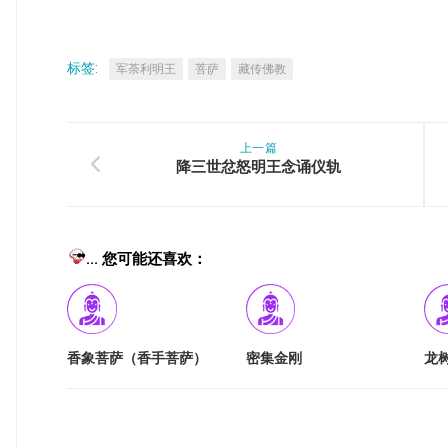
标签:
军荼利明王
菩萨
藏传佛教
上一篇
降三世忿怒明王念诵仪轨
... 您可能还喜欢：
香象菩萨（香手菩萨）
密集金刚
龙