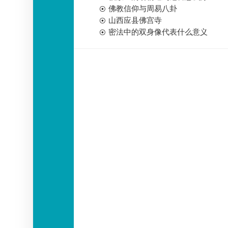
佛教信仰与周易八卦
山西应县佛宫寺
密法中的双身像代表什么意义