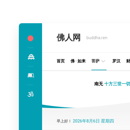
Skip
to
佛人网
content
buddha.ren
首页
佛 · 如来
菩萨
罗汉
明
南无
十方三世一切
王
部
金
刚
部
2026年8月6日 星期四
早上好！
译