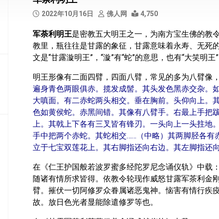
部
2022年10月16日
佛人网
4,750
般
军荼利明王
是密教五大明王之一，为南方宝生佛的教令轮
若
教里，瓶往往是甘露的象征，甘露意味着永寿、无死的
部
文是“甘露漩明王”，“漩”有“蛇”的意思，也有“大笑明
华
明王形像有二面四臂，四面八臂，常见的多为八臂像
严
部
遍身青色两眼俱赤。揽发成髻。其头发色黑赤交杂。
大嗔面。有二赤蛇两头相交。垂在胸前。头仰向上。
涅
色如黄侯蛇。赤黑间错。其像有八臂手。右最上手把
槃
上。其戟上下各有三叉皆有锋刃。一头向上一头拄地
部
手中把两个赤蛇。其蛇相交……（中略）其两脚胫各有
立于七宝双莲花上。其右脚指还向右边。其左脚指还
大
集
在《仁王护国般若波罗蜜多经陀罗尼念诵仪轨》中载
部
随诸有情所求皆得。依教令轮现作威怒甘露军茶利金
经
臂。摧伏一切阿修罗众眷属诸恶鬼神。恼害有情行疾
集
故。放日色光者显能除遣修罗等也。
部