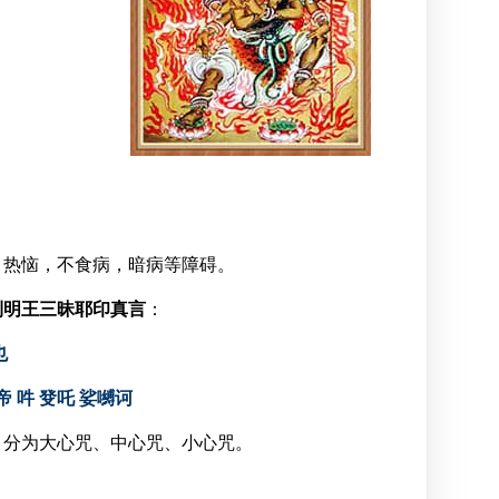
，热恼，不食病，暗病等障碍。
利明王三昧耶印真言
：
也
帝 吽 癹吒 娑嚩诃
，分为大心咒、中心咒、小心咒。