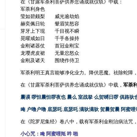
在《甘露军荼利菩萨供养念诵成就仪轨》中载：
密
军荼利身色
教
莹如碧颇梨 威光逾劫焰
部
赫奕佩日轮 颦眉笑怒容
史
芽牙上下现 千目视不瞬
传
晃曜咸如日 千手各操持
部
金刚诸器仗 首冠金刚宝
龙璎虎皮裙 无量忿怒众
金刚及诸天 围绕作侍卫
军荼利明王真言能够净化业力。降伏恶魔。祛除蛇障
在《甘露军荼利菩萨供养念诵成就仪轨》中载，
军荼
曩谟 啰怛曩怛啰夜也 曩么 室战拏 么贺嚩日啰 俱路驮
唵 户噜户噜 底瑟吒 底瑟吒 满驮满驮 贺曩贺曩 阿蜜哩
在《陀罗尼集经》卷八中，载有军荼利金刚治病法咒
小心咒：唵 阿蜜哩羝 吽 啪