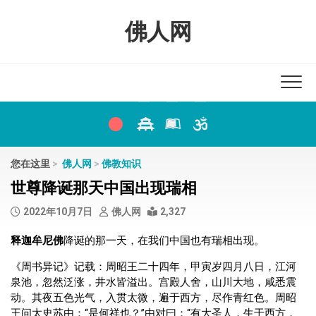
Skip
to
佛人网
content
您在这里
>
佛人网
>
佛教知识
世尊降诞那天中国出现瑞相
2022年10月7日
佛人网
2,327
释迦牟尼佛
降诞的那一天，在我们中国也有瑞相出现。
《周书异记》记载：周昭王二十四年，甲寅岁四月八日，江河
泉池，忽然泛涨，井水皆溢出。宫殿人舍，山川大地，咸悉震
动。其夜五色光气，入贯太微，遍于西方，尽作青红色。周昭
王问太史苏由：“是何祥也？”由对曰：“有大圣人，生于西方，