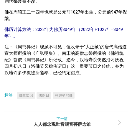
朝代都遵奉不改。
佛在周昭王二十四年也就是公元前1027年出生，公元前947年涅
槃。
佛历计算方法：2022年为佛历3049年（2022年+1027年=3049
年）。
注：《周书异记》现虽不可见，但收录于“大正藏”的唐代高僧道
宣大师所撰的《广弘明集》、南宋的高僧志磐所撰的《佛祖统
纪》皆依《周书异记》所记载。迄今，汉地寺院仍然沿习庆祝
四月初八日（浴佛节又称佛诞日）这一重要节日之传统，亦为
汉地许多佛教徒所遵奉，已经约定俗成。
标签:
佛教知识
佛诞日
释迦牟尼佛
下一篇
人人都念观世音观音菩萨念谁