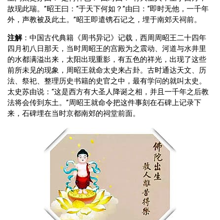
故现此瑞。”昭王曰：“于天下何如？”由曰：“即时无他，一千年
外，声教被及此土。”昭王即遣镌石记之，埋于南郊天祠前。
注解
：中国古代典籍《周书异记》记载，西周周昭王二十四年
四月初八日那天，当时周昭王的宫殿为之震动、河道与水井里
的水都满溢出来，太阳出现重影，有五色的祥光，出现了这些
前所未见的现象，周昭王就命太史来占卦。古时通达天文、历
法、祭祀、整理历史书籍的史官之中，最有学问的就叫太史。
太史苏由说：“这是西方有大圣人降诞之相，并且一千年之后教
法将会传到东土。”周昭王就命令把这件事刻在石碑上记录下
来，石碑埋在当时京都南郊的祠堂前面。