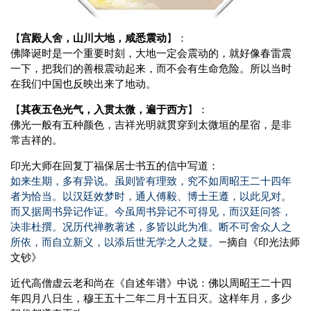
【
宫殿人舍，山川大地，咸悉震动
】：
佛降诞时是一个重要时刻，大地一定会震动的，就好像春雷震
一下，把我们的善根震动起来，而不会有生命危险。所以当时
在我们中国也反映出来了地动。
【
其夜五色光气，入贯太微，遍于西方
】：
佛光一般有五种颜色，吉祥光明就贯穿到太微垣的星宿，是非
常吉祥的。
印光大师在回复丁福保居士书五的信中写道：
如来生期，多有异说。虽则皆有理致，究不如周昭王二十四年
者为恰当。以汉廷效梦时，通人傅毅、博士王遵，以此见对。
而又据周书异记作证。今虽周书异记不可得见，而汉廷问答，
决非杜撰。况历代禅教著述，多皆以此为准。断不可舍众人之
所依，而自立新义，以添后世无学之人之疑。
—摘自《印光法师
文钞》
近代高僧虚云老和尚在《自述年谱》中说：佛以周昭王二十四
年四月八日生，穆王五十二年二月十五日灭。这样年月，多少