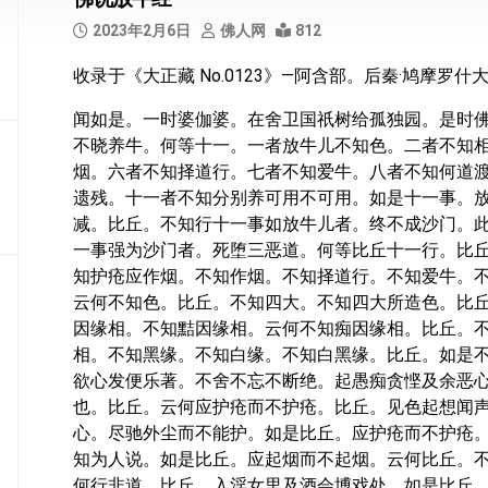
部
2023年2月6日
佛人网
812
般
收录于《大正藏 No.0123》—阿含部。后秦·鸠摩罗
若
部
闻如是。一时婆伽婆。在舍卫国祇树给孤独园。是时
不晓养牛。何等十一。一者放牛儿不知色。二者不知
华
烟。六者不知择道行。七者不知爱牛。八者不知何道渡水。
严
部
遗残。十一者不知分别养可用不可用。如是十一事。
减。比丘。不知行十一事如放牛儿者。终不成沙门。
涅
一事强为沙门者。死堕三恶道。何等比丘十一行。比
槃
知护疮应作烟。不知作烟。不知择道行。不知爱牛。
部
云何不知色。比丘。不知四大。不知四大所造色。比
因缘相。不知黠因缘相。云何不知痴因缘相。比丘。
大
集
相。不知黑缘。不知白缘。不知白黑缘。比丘。如是
部
欲心发便乐著。不舍不忘不断绝。起愚痴贪悭及余恶
也。比丘。云何应护疮而不护疮。比丘。见色起想闻
经
心。尽驰外尘而不能护。如是比丘。应护疮而不护疮
集
知为人说。如是比丘。应起烟而不起烟。云何比丘。
部
何行非道。比丘。入淫女里及酒会博戏处。如是比丘