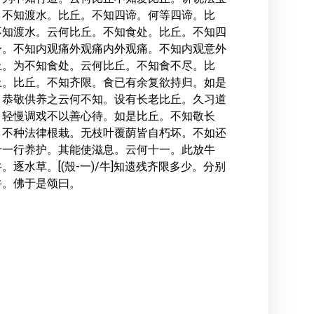
。不知渡水。比丘。不知四谛。何等四谛。比
不知渡水。云何比丘。不知食处。比丘。不知四
身。不知内观痛外观痛内外观痛。不知内观意外
丘。为不知食处。云何比丘。不知食不尽。比
上。比丘。不知齐限。食已有余复欲持归。如是
。恭敬供养之云何不知。设有长老比丘。久习道
。轻慢调戏不以善心待。如是比丘。不知敬长
。不种法律根栽。无枝叶覆荫皆自朽坏。不如还
十一行养护。其能使滋息。云何十一。此放牛
水草。[(殼-一)/牛]知遗残齐限多少。分别
牛。佛于是颂曰。