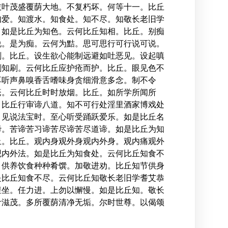
枝叶茂盛覆荫大地。不复朽坏。何等十一。比丘
知爱。知渡水。知食处。知不尽。知敬长老旧学
。如是比丘为知色。云何比丘知相。比丘。别痴
说。是为痴。云何为黠。思可思行可行说可说。
刷。比丘。设生欲心能制远避如吐恶见。设起嗔
刷知刷。云何比丘应护疮而护。比丘。眼见色不
耳听声鼻嗅香舌嗜味身贪细滑意多念。制不令
疮。云何比丘时时放烟。比丘。如所学所闻所
。比丘行审谛八道。知不可行处淫里酒家博戏处
。见说法宝时。至心听受踊跃爱乐。如是比丘名
谛。苦谛苦习谛苦尽谛苦尽道谛。如是比丘为知
止。比丘。观内身观外身观内外身。观内痛观外
观内外法。如是比丘为知食处。云何比丘知食不
。供养饮食种种肴馔。加敬进劝。比丘知节供身
是比丘知食不尽。云何比丘知敬长老旧学耆艾恭
避坐。任力进。上勿以懈慢。如是比丘知。敬长
叶滋茂。多所覆荫清净无垢。尔时世尊。以偈颂