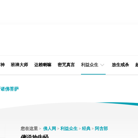
财神
班禅大师
达赖喇嘛
密咒真言
利益众生
放生戒杀
经
律
诸佛菩萨
典
部
印
阿
光
含
大
部
师
您在这里
>
佛人网
>
利益众生
>
经典
>
阿含部
本
佛说放牛经
缘