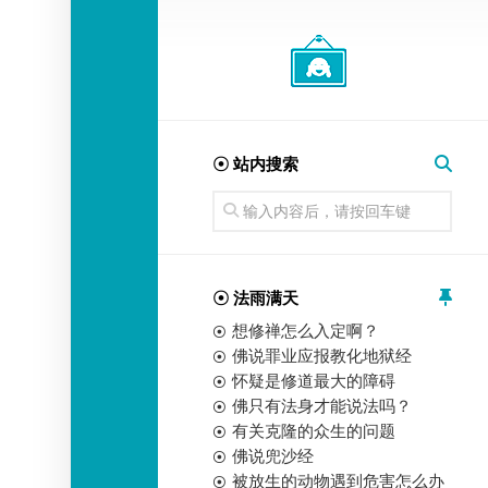
经
师
☉ 站内搜索
☉ 法雨满天
想修禅怎么入定啊？
佛说罪业应报教化地狱经
怀疑是修道最大的障碍
佛只有法身才能说法吗？
有关克隆的众生的问题
佛说兜沙经
被放生的动物遇到危害怎么办