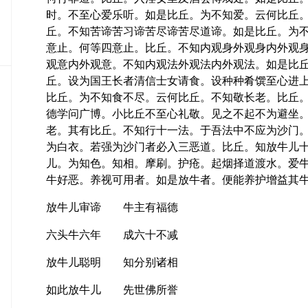
密
时。不至心爱乐听。如是比丘。为不知爱。云何比丘
教
丘。不知苦谛苦习谛苦尽谛苦尽道谛。如是比丘。为
部
意止。何等四意止。比丘。不知内观身外观身内外观
观意内外观意。不知内观法外观法内外观法。如是比
史
传
丘。设为国王长者清信士女请食。设种种肴馔至心进
部
比丘。为不知食不尽。云何比丘。不知敬长老。比丘
德学问广博。小比丘不至心礼敬。见之不起不为避坐
老。其有比丘。不知行十一法。于吾法中不应为沙门
为白衣。若强为沙门者必入三恶道。比丘。知放牛儿
儿。为知色。知相。摩刷。护疮。起烟择道渡水。爱牛。逐
牛好恶。养视可用者。如是放牛者。便能养护增益其
放牛儿审谛 牛主有福德
六头牛六年 成六十不减
放牛儿聪明 知分别诸相
如此放牛儿 先世佛所誉