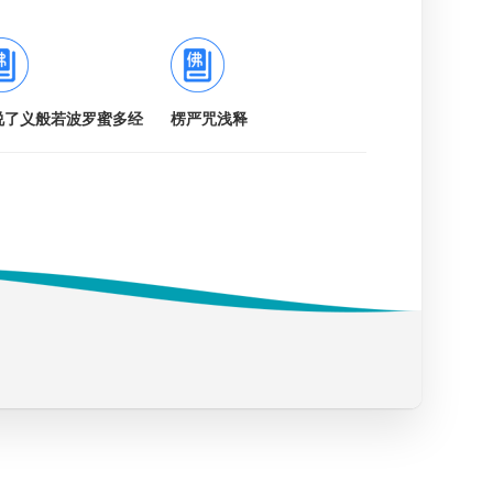
说了义般若波罗蜜多经
楞严咒浅释