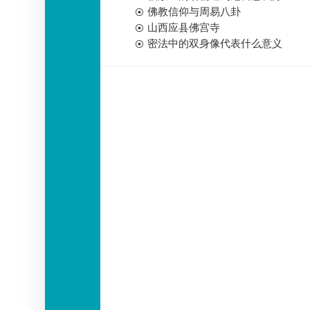
佛教信仰与周易八卦
山西应县佛宫寺
密法中的双身像代表什么意义