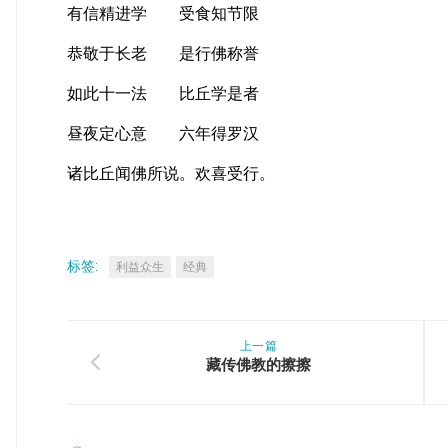
有信精进学 受食知节限
恭敬于长老 是行佛称誉
如此十一法 比丘学是者
昼夜定心意 六年得罗汉
诸比丘闻佛所说。欢喜受行。
标签:
利益众生
经典
上一篇
藏传佛教的擦擦