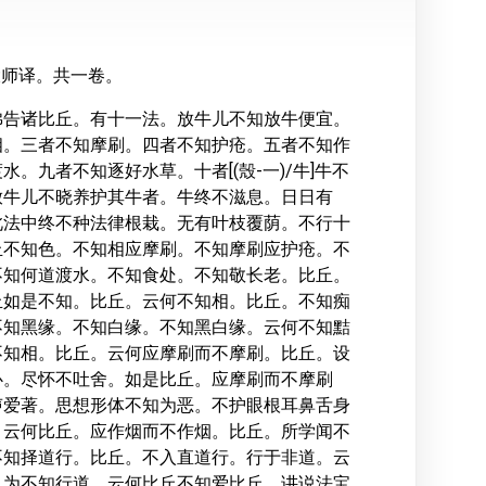
什大师译。共一卷。
佛告诸比丘。有十一法。放牛儿不知放牛便宜。
相。三者不知摩刷。四者不知护疮。五者不知作
九者不知逐好水草。十者[(殼-一)/牛]牛不
放牛儿不晓养护其牛者。牛终不滋息。日日有
此法中终不种法律根栽。无有叶枝覆荫。不行十
丘不知色。不知相应摩刷。不知摩刷应护疮。不
不知何道渡水。不知食处。不知敬长老。比丘。
丘如是不知。比丘。云何不知相。比丘。不知痴
不知黑缘。不知白缘。不知黑白缘。云何不知黠
不知相。比丘。云何应摩刷而不摩刷。比丘。设
心。尽怀不吐舍。如是比丘。应摩刷而不摩刷
声爱著。思想形体不知为恶。不护眼根耳鼻舌身
。云何比丘。应作烟而不作烟。比丘。所学闻不
不知择道行。比丘。不入直道行。行于非道。云
。为不知行道。云何比丘不知爱比丘。讲说法宝