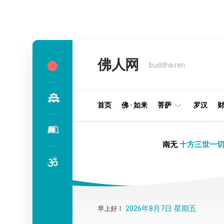
Skip
to
佛人网
content
buddha.ren
首页
佛 · 如来
菩萨
罗汉
明
南无
十方三世一切
王
部
金
刚
部
2026年8月7日 星期五
早上好！
译