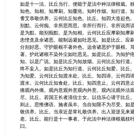
如是十一法。比丘当行。便能于是法中种法律根栽。
知色。知相。知摩刷。知覆疮。知时作烟。知行道。
耆艾恭敬供养。云何比丘知色。比丘。知四大造起色
别黠。云何痴。非所思而思。非所行而行。非所说而
是为黠。能别痴黠。是为知相。云何比丘应摩刷知摩
恚悭贪及余诸恶。能制远避如吐恶见。如是比丘。应
分别好恶。守护眼根不著外色。远舍诸恶护于眼根。
著。护此诸根不染外尘如吐恶见。如是比丘。为知护
知。以是广说。如是比丘为知放烟。云何比丘知行道
终不妄入。如是比丘为知行道。云何比丘知爱。比丘
为知爱。云何比丘知渡水处。比丘。知四谛。云何四
渡水。云何比丘知食处。比丘。知四意止。云何四意
痛观内外痛。观内意观外意观内外意。观内法观外法
尽。比丘。若国王长者清信士女。以信乐心请于比丘
则止。思惟佛语。施者虽丰。当自知限不为尽受。如
敬供养。比丘。当亲近是辈礼敬供养。出入迎逆见来
老。比丘。能行是十一事者。于此法中种法律根栽枝
曰。