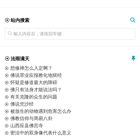
☉ 站内搜索
☉ 法雨满天
想修禅怎么入定啊？
佛说罪业应报教化地狱经
怀疑是修道最大的障碍
佛只有法身才能说法吗？
有关克隆的众生的问题
佛说兜沙经
被放生的动物遇到危害怎么办
佛教信仰与周易八卦
山西应县佛宫寺
密法中的双身像代表什么意义