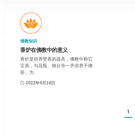
部
般
若
部
佛教知识
华
严
香炉在佛教中的意义
部
香炉是供养焚香的器具，佛教中称它
宝鼎，与花瓶、烛台等一齐供养于佛
涅
前，为...
槃
部
2022年9月24日
大
集
部
1
经
集
部