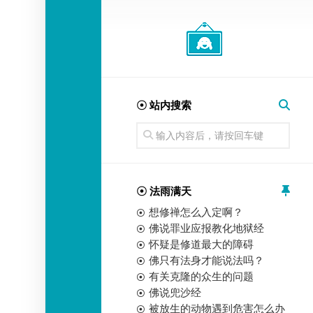
经
师
☉ 站内搜索
☉ 法雨满天
想修禅怎么入定啊？
佛说罪业应报教化地狱经
怀疑是修道最大的障碍
佛只有法身才能说法吗？
有关克隆的众生的问题
佛说兜沙经
被放生的动物遇到危害怎么办