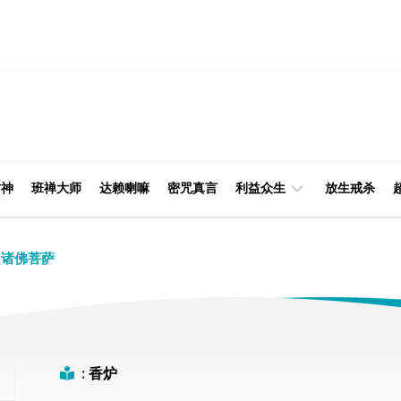
财神
班禅大师
达赖喇嘛
密咒真言
利益众生
放生戒杀
经
律
诸佛菩萨
典
部
印
阿
光
含
大
部
师
:
香炉
本
缘