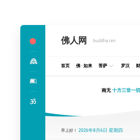
Skip
to
佛人网
content
buddha.ren
首页
佛 · 如来
菩萨
罗汉
明
南无
十方三世一切
王
部
金
刚
部
2026年8月6日 星期四
早上好！
译