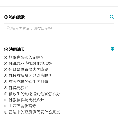
☉ 站内搜索
☉ 法雨满天
想修禅怎么入定啊？
佛说罪业应报教化地狱经
怀疑是修道最大的障碍
佛只有法身才能说法吗？
有关克隆的众生的问题
佛说兜沙经
被放生的动物遇到危害怎么办
佛教信仰与周易八卦
山西应县佛宫寺
密法中的双身像代表什么意义