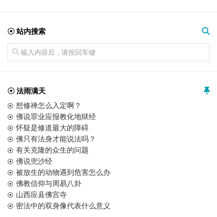
☉ 站内搜索
☉ 法雨满天
想修禅怎么入定啊？
佛说罪业应报教化地狱经
怀疑是修道最大的障碍
佛只有法身才能说法吗？
有关克隆的众生的问题
佛说兜沙经
被放生的动物遇到危害怎么办
佛教信仰与周易八卦
山西应县佛宫寺
密法中的双身像代表什么意义