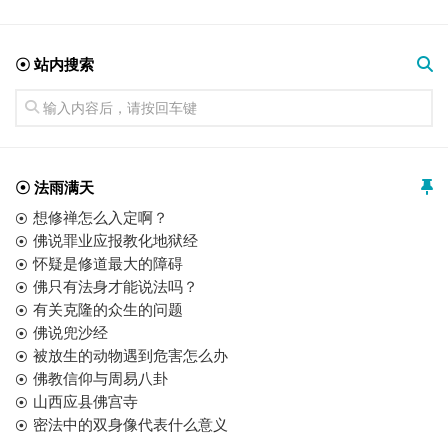
☉ 站内搜索
☉ 法雨满天
想修禅怎么入定啊？
佛说罪业应报教化地狱经
怀疑是修道最大的障碍
佛只有法身才能说法吗？
有关克隆的众生的问题
佛说兜沙经
被放生的动物遇到危害怎么办
佛教信仰与周易八卦
山西应县佛宫寺
密法中的双身像代表什么意义