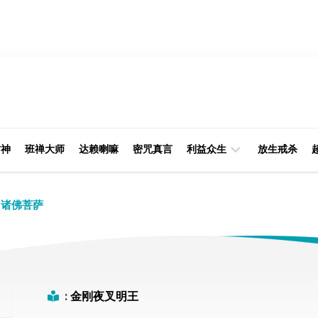
财神
班禅大师
达赖喇嘛
密咒真言
利益众生
放生戒杀
经
律
诸佛菩萨
典
部
印
阿
光
含
大
部
师
:
金刚夜叉明王
本
缘