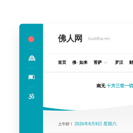
Skip
to
佛人网
content
buddha.ren
首页
佛 · 如来
菩萨
罗汉
明
南无
十方三世一切
王
部
金
刚
部
2026年8月8日 星期六
上午好！
译