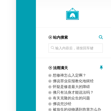
经
师
☉ 站内搜索
☉ 法雨满天
想修禅怎么入定啊？
佛说罪业应报教化地狱经
怀疑是修道最大的障碍
佛只有法身才能说法吗？
有关克隆的众生的问题
佛说兜沙经
被放生的动物遇到危害怎么办