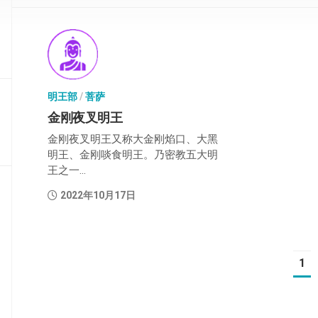
部
般
若
部
明王部
/
菩萨
华
严
金刚夜叉明王
部
金刚夜叉明王又称大金刚焰口、大黑
明王、金刚啖食明王。乃密教五大明
涅
王之一...
槃
部
2022年10月17日
大
集
部
1
经
集
部