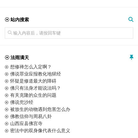
☉ 站内搜索
☉ 法雨满天
想修禅怎么入定啊？
佛说罪业应报教化地狱经
怀疑是修道最大的障碍
佛只有法身才能说法吗？
有关克隆的众生的问题
佛说兜沙经
被放生的动物遇到危害怎么办
佛教信仰与周易八卦
山西应县佛宫寺
密法中的双身像代表什么意义