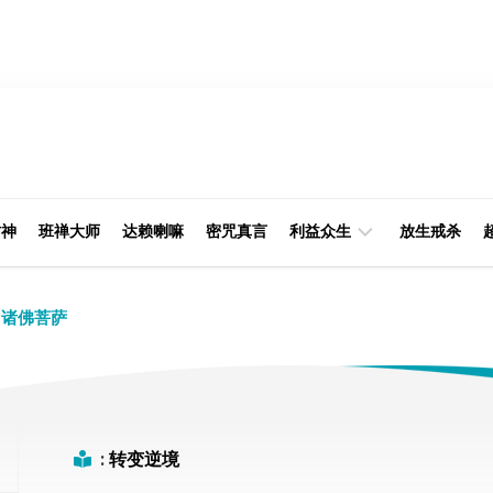
财神
班禅大师
达赖喇嘛
密咒真言
利益众生
放生戒杀
经
律
诸佛菩萨
典
部
印
阿
光
含
大
部
师
:
转变逆境
本
缘