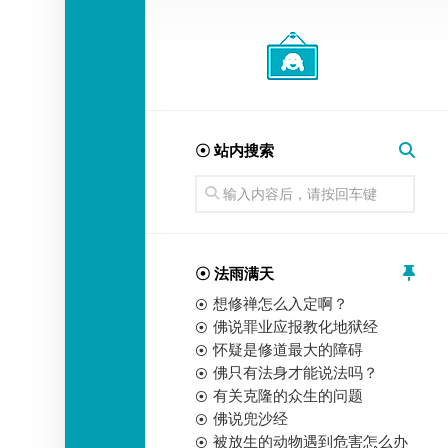
经
师
☉ 站内搜索
☉ 法雨满天
想修禅怎么入定啊？
佛说罪业应报教化地狱经
怀疑是修道最大的障碍
佛只有法身才能说法吗？
有关克隆的众生的问题
佛说兜沙经
被放生的动物遇到危害怎么办