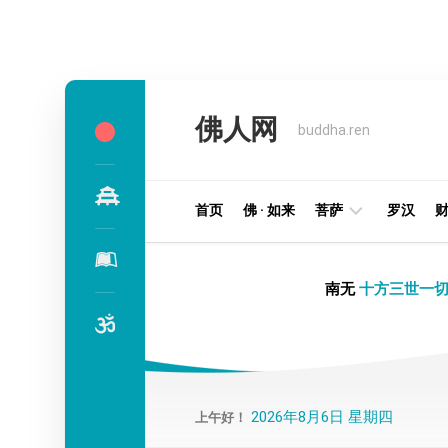
Skip
to
佛人网
content
buddha.ren
首页
佛 · 如来
菩萨
罗汉
明
南无
十方三世一切
王
部
金
刚
部
2026年8月6日 星期四
上午好！
译