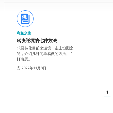
部
般
若
部
利益众生
华
严
转变逆境的七种方法
部
想要转化目前之逆境，走上坦顺之
途，介绍几种简单易做的方法。 1.
涅
忏悔恶...
槃
部
2022年11月8日
大
集
部
1
经
集
部