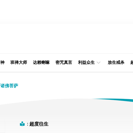
财神
班禅大师
达赖喇嘛
密咒真言
利益众生
放生戒杀
经
律
诸佛菩萨
典
部
印
阿
光
含
大
部
师
:
超度往生
本
缘