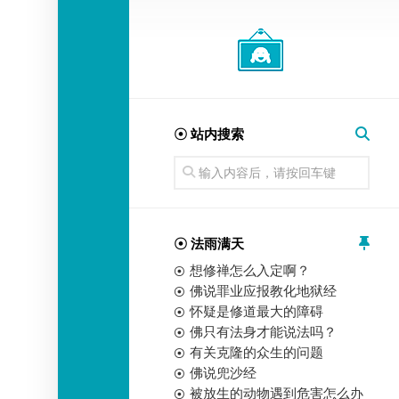
经
师
☉ 站内搜索
☉ 法雨满天
想修禅怎么入定啊？
佛说罪业应报教化地狱经
怀疑是修道最大的障碍
佛只有法身才能说法吗？
有关克隆的众生的问题
佛说兜沙经
被放生的动物遇到危害怎么办