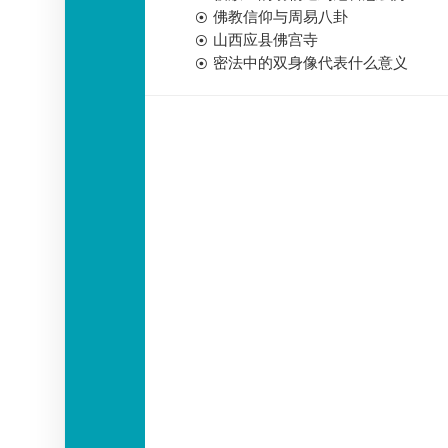
佛教信仰与周易八卦
山西应县佛宫寺
密法中的双身像代表什么意义