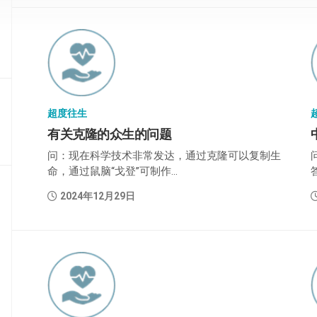
部
般
若
部
华
严
超度往生
部
有关克隆的众生的问题
问：现在科学技术非常发达，通过克隆可以复制生
涅
槃
命，通过鼠脑“戈登”可制作...
部
2024年12月29日
大
集
部
经
集
部