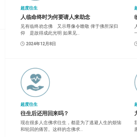
密
超度往生
教
人临命终时为何要请人来助念
部
见有临终劝念佛 又示尊像令瞻敬 俾于佛所深归
史
仰 是故得成此光明 如果见...
传
部
2024年12月8日
超度往生
往生后还用回来吗？
现在很多人念佛求往生，都是为了逃避人生的烦恼
和轮回的痛苦。这样的念佛求...