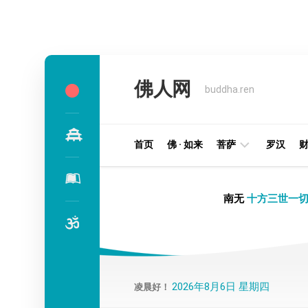
Skip
to
佛人网
content
buddha.ren
首页
佛 · 如来
菩萨
罗汉
明
南无
十方三世一切
王
部
金
刚
部
2026年8月6日 星期四
凌晨好！
译