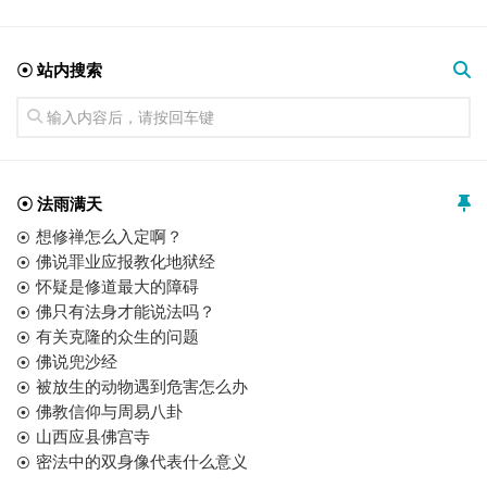
☉ 站内搜索
☉ 法雨满天
想修禅怎么入定啊？
佛说罪业应报教化地狱经
怀疑是修道最大的障碍
佛只有法身才能说法吗？
有关克隆的众生的问题
佛说兜沙经
被放生的动物遇到危害怎么办
佛教信仰与周易八卦
山西应县佛宫寺
密法中的双身像代表什么意义