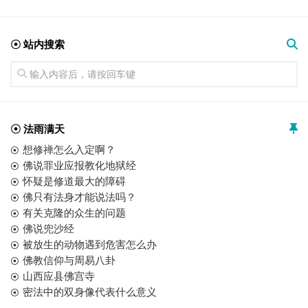
☉ 站内搜索
☉ 法雨满天
想修禅怎么入定啊？
佛说罪业应报教化地狱经
怀疑是修道最大的障碍
佛只有法身才能说法吗？
有关克隆的众生的问题
佛说兜沙经
被放生的动物遇到危害怎么办
佛教信仰与周易八卦
山西应县佛宫寺
密法中的双身像代表什么意义