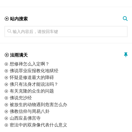
☉ 站内搜索
☉ 法雨满天
想修禅怎么入定啊？
佛说罪业应报教化地狱经
怀疑是修道最大的障碍
佛只有法身才能说法吗？
有关克隆的众生的问题
佛说兜沙经
被放生的动物遇到危害怎么办
佛教信仰与周易八卦
山西应县佛宫寺
密法中的双身像代表什么意义