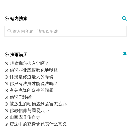
☉ 站内搜索
☉ 法雨满天
想修禅怎么入定啊？
佛说罪业应报教化地狱经
怀疑是修道最大的障碍
佛只有法身才能说法吗？
有关克隆的众生的问题
佛说兜沙经
被放生的动物遇到危害怎么办
佛教信仰与周易八卦
山西应县佛宫寺
密法中的双身像代表什么意义