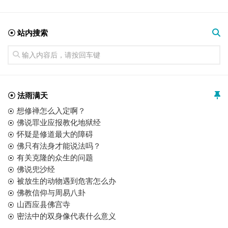
☉ 站内搜索
☉ 法雨满天
想修禅怎么入定啊？
佛说罪业应报教化地狱经
怀疑是修道最大的障碍
佛只有法身才能说法吗？
有关克隆的众生的问题
佛说兜沙经
被放生的动物遇到危害怎么办
佛教信仰与周易八卦
山西应县佛宫寺
密法中的双身像代表什么意义