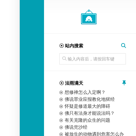
经
师
☉ 站内搜索
☉ 法雨满天
想修禅怎么入定啊？
佛说罪业应报教化地狱经
怀疑是修道最大的障碍
佛只有法身才能说法吗？
有关克隆的众生的问题
佛说兜沙经
被放生的动物遇到危害怎么办