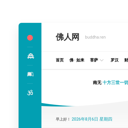
Skip
to
佛人网
content
buddha.ren
首页
佛 · 如来
菩萨
罗汉
明
南无
十方三世一切
王
部
金
刚
部
2026年8月6日 星期四
早上好！
译