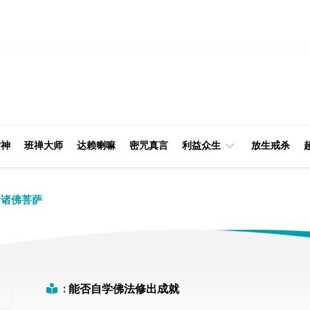
财神
班禅大师
达赖喇嘛
密咒真言
利益众生
放生戒杀
经
律
诸佛菩萨
典
部
印
阿
光
含
大
部
师
:
能否自学佛法修出成就
本
缘