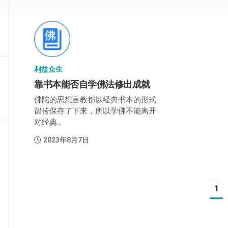
部
般
若
部
利益众生
华
严
靠书本能否自学佛法修出成就
部
佛陀的思想言教都以经典书本的形式
留传保存了下来，所以学佛不能离开
涅
对经典...
槃
部
2023年8月7日
大
集
部
1
经
集
部