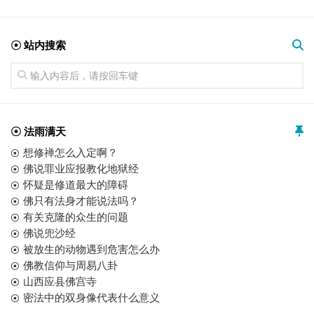
☉ 站内搜索
☉ 法雨满天
想修禅怎么入定啊？
佛说罪业应报教化地狱经
怀疑是修道最大的障碍
佛只有法身才能说法吗？
有关克隆的众生的问题
佛说兜沙经
被放生的动物遇到危害怎么办
佛教信仰与周易八卦
山西应县佛宫寺
密法中的双身像代表什么意义