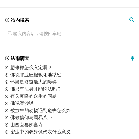
☉ 站内搜索
☉ 法雨满天
想修禅怎么入定啊？
佛说罪业应报教化地狱经
怀疑是修道最大的障碍
佛只有法身才能说法吗？
有关克隆的众生的问题
佛说兜沙经
被放生的动物遇到危害怎么办
佛教信仰与周易八卦
山西应县佛宫寺
密法中的双身像代表什么意义