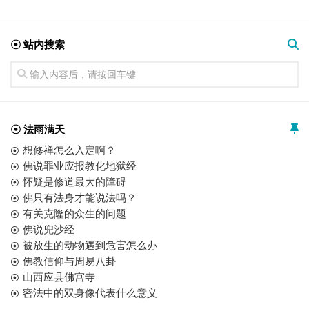
☉ 站内搜索
☉ 法雨满天
想修禅怎么入定啊？
佛说罪业应报教化地狱经
怀疑是修道最大的障碍
佛只有法身才能说法吗？
有关克隆的众生的问题
佛说兜沙经
被放生的动物遇到危害怎么办
佛教信仰与周易八卦
山西应县佛宫寺
密法中的双身像代表什么意义