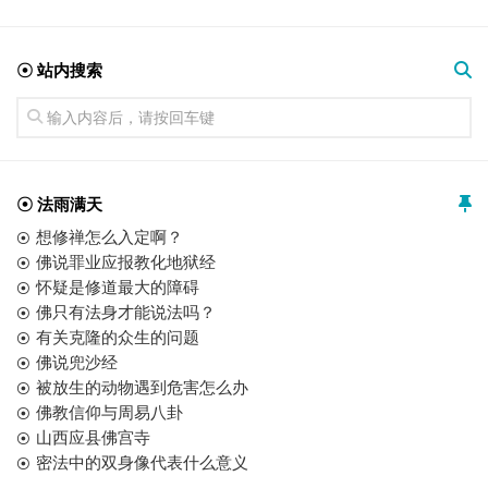
☉ 站内搜索
☉ 法雨满天
想修禅怎么入定啊？
佛说罪业应报教化地狱经
怀疑是修道最大的障碍
佛只有法身才能说法吗？
有关克隆的众生的问题
佛说兜沙经
被放生的动物遇到危害怎么办
佛教信仰与周易八卦
山西应县佛宫寺
密法中的双身像代表什么意义