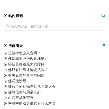
☉ 站内搜索
☉ 法雨满天
想修禅怎么入定啊？
佛说罪业应报教化地狱经
怀疑是修道最大的障碍
佛只有法身才能说法吗？
有关克隆的众生的问题
佛说兜沙经
被放生的动物遇到危害怎么办
佛教信仰与周易八卦
山西应县佛宫寺
密法中的双身像代表什么意义