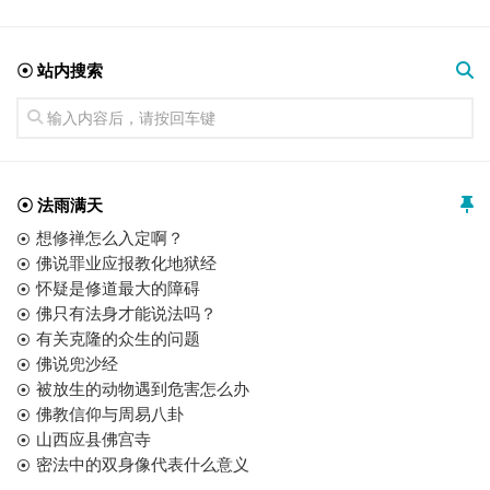
☉ 站内搜索
☉ 法雨满天
想修禅怎么入定啊？
佛说罪业应报教化地狱经
怀疑是修道最大的障碍
佛只有法身才能说法吗？
有关克隆的众生的问题
佛说兜沙经
被放生的动物遇到危害怎么办
佛教信仰与周易八卦
山西应县佛宫寺
密法中的双身像代表什么意义