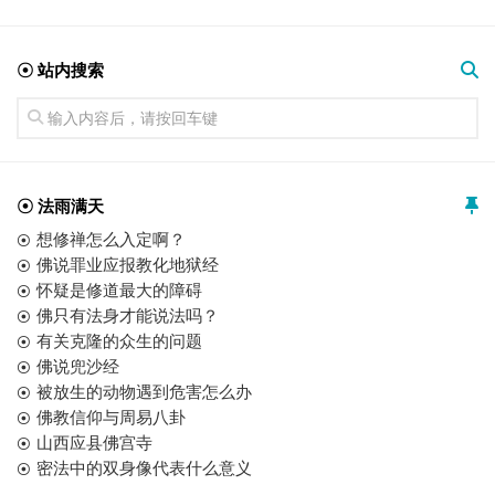
☉ 站内搜索
☉ 法雨满天
想修禅怎么入定啊？
佛说罪业应报教化地狱经
怀疑是修道最大的障碍
佛只有法身才能说法吗？
有关克隆的众生的问题
佛说兜沙经
被放生的动物遇到危害怎么办
佛教信仰与周易八卦
山西应县佛宫寺
密法中的双身像代表什么意义