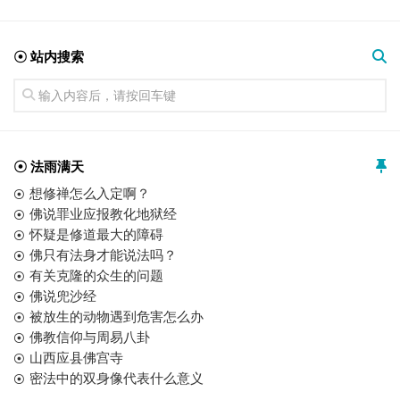
☉ 站内搜索
☉ 法雨满天
想修禅怎么入定啊？
佛说罪业应报教化地狱经
怀疑是修道最大的障碍
佛只有法身才能说法吗？
有关克隆的众生的问题
佛说兜沙经
被放生的动物遇到危害怎么办
佛教信仰与周易八卦
山西应县佛宫寺
密法中的双身像代表什么意义