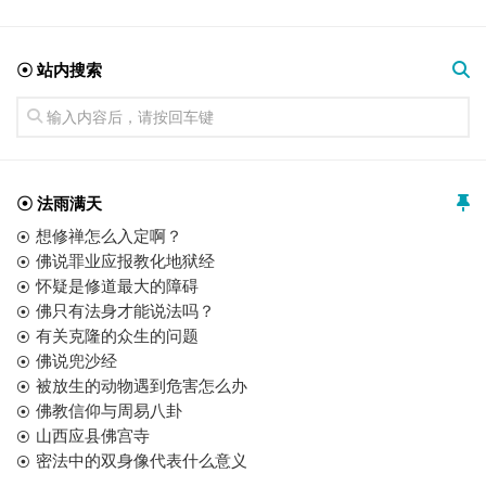
☉ 站内搜索
☉ 法雨满天
想修禅怎么入定啊？
佛说罪业应报教化地狱经
怀疑是修道最大的障碍
佛只有法身才能说法吗？
有关克隆的众生的问题
佛说兜沙经
被放生的动物遇到危害怎么办
佛教信仰与周易八卦
山西应县佛宫寺
密法中的双身像代表什么意义