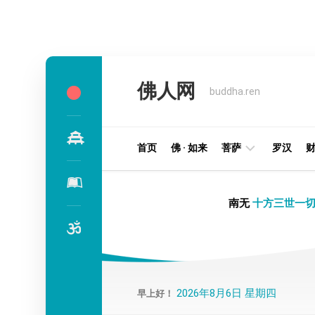
Skip
to
佛人网
content
buddha.ren
首页
佛 · 如来
菩萨
罗汉
明
南无
十方三世一切
王
部
金
刚
部
2026年8月6日 星期四
早上好！
译