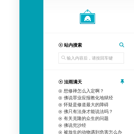
经
师
☉ 站内搜索
☉ 法雨满天
想修禅怎么入定啊？
佛说罪业应报教化地狱经
怀疑是修道最大的障碍
佛只有法身才能说法吗？
有关克隆的众生的问题
佛说兜沙经
被放生的动物遇到危害怎么办