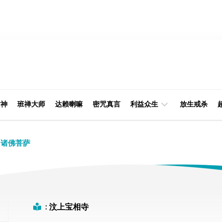
财神
班禅大师
达赖喇嘛
密咒真言
利益众生
放生戒杀
经
律
诸佛菩萨
典
部
印
阿
光
含
大
部
师
:
汶上宝相寺
本
缘