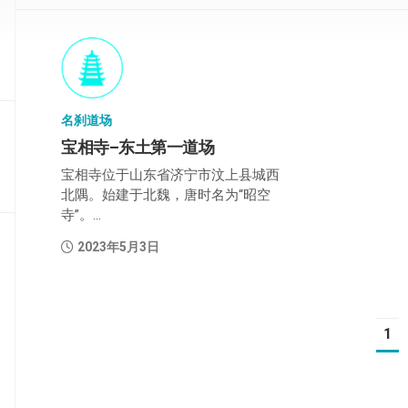
部
般
若
部
名刹道场
华
严
宝相寺–东土第一道场
部
宝相寺位于山东省济宁市汶上县城西
北隅。始建于北魏，唐时名为“昭空
涅
寺”。...
槃
部
2023年5月3日
大
集
部
1
经
集
部