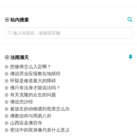
☉ 站内搜索
☉ 法雨满天
想修禅怎么入定啊？
佛说罪业应报教化地狱经
怀疑是修道最大的障碍
佛只有法身才能说法吗？
有关克隆的众生的问题
佛说兜沙经
被放生的动物遇到危害怎么办
佛教信仰与周易八卦
山西应县佛宫寺
密法中的双身像代表什么意义