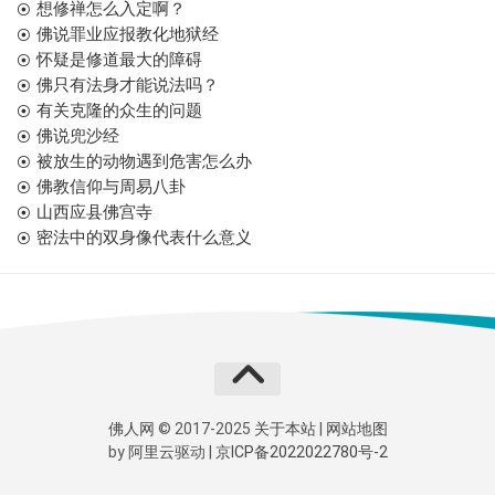
想修禅怎么入定啊？
佛说罪业应报教化地狱经
怀疑是修道最大的障碍
佛只有法身才能说法吗？
有关克隆的众生的问题
佛说兜沙经
被放生的动物遇到危害怎么办
佛教信仰与周易八卦
山西应县佛宫寺
密法中的双身像代表什么意义
佛人网
© 2017-2025
关于本站
|
网站地图
by
阿里云
驱动 |
京ICP备2022022780号-2