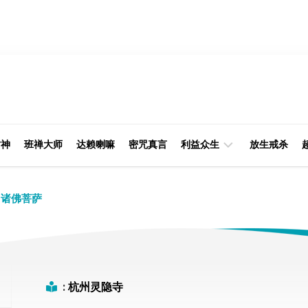
财神
班禅大师
达赖喇嘛
密咒真言
利益众生
放生戒杀
经
律
诸佛菩萨
典
部
印
阿
光
含
大
部
师
:
杭州灵隐寺
本
缘