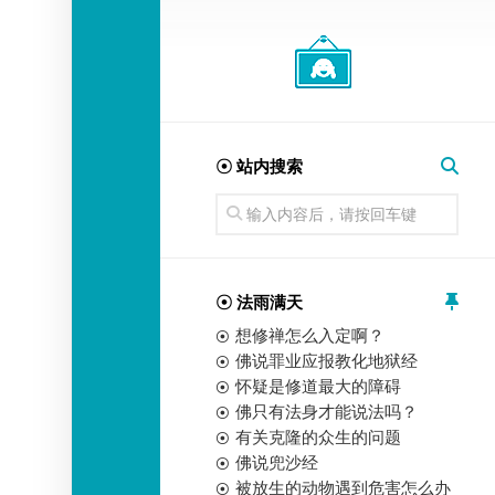
经
师
☉ 站内搜索
☉ 法雨满天
想修禅怎么入定啊？
佛说罪业应报教化地狱经
怀疑是修道最大的障碍
佛只有法身才能说法吗？
有关克隆的众生的问题
佛说兜沙经
被放生的动物遇到危害怎么办