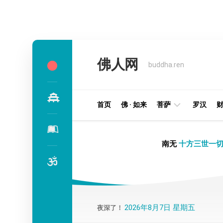
Skip
to
佛人网
content
buddha.ren
首页
佛 · 如来
菩萨
罗汉
明
南无
十方三世一切
王
部
金
刚
部
2026年8月7日 星期五
夜深了！
译