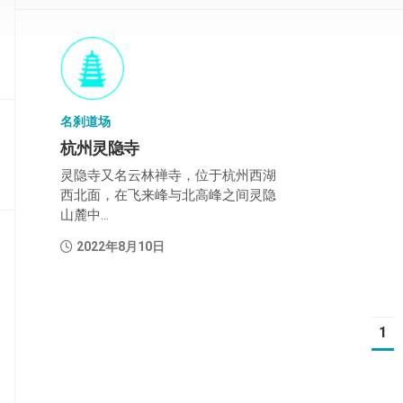
部
般
若
部
名刹道场
华
严
杭州灵隐寺
部
灵隐寺又名云林禅寺，位于杭州西湖
西北面，在飞来峰与北高峰之间灵隐
涅
山麓中...
槃
部
2022年8月10日
大
集
部
1
经
集
部