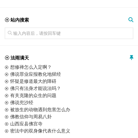
☉ 站内搜索
☉ 法雨满天
想修禅怎么入定啊？
佛说罪业应报教化地狱经
怀疑是修道最大的障碍
佛只有法身才能说法吗？
有关克隆的众生的问题
佛说兜沙经
被放生的动物遇到危害怎么办
佛教信仰与周易八卦
山西应县佛宫寺
密法中的双身像代表什么意义