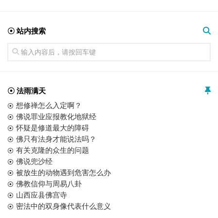
☉ 站内搜索
☉ 法雨满天
想修禅怎么入定啊？
佛说罪业应报教化地狱经
怀疑是修道最大的障碍
佛只有法身才能说法吗？
有关克隆的众生的问题
佛说兜沙经
被放生的动物遇到危害怎么办
佛教信仰与周易八卦
山西应县佛宫寺
密法中的双身像代表什么意义