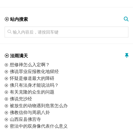
☉ 站内搜索
☉ 法雨满天
想修禅怎么入定啊？
佛说罪业应报教化地狱经
怀疑是修道最大的障碍
佛只有法身才能说法吗？
有关克隆的众生的问题
佛说兜沙经
被放生的动物遇到危害怎么办
佛教信仰与周易八卦
山西应县佛宫寺
密法中的双身像代表什么意义