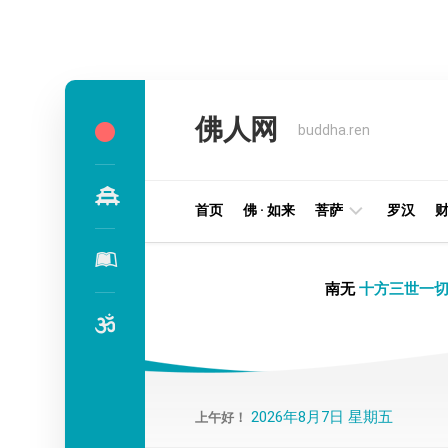
Skip
to
佛人网
content
buddha.ren
首页
佛 · 如来
菩萨
罗汉
明
南无
十方三世一切
王
部
金
刚
部
2026年8月7日 星期五
上午好！
译