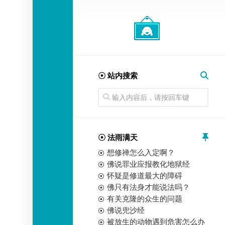
经
师
☉ 站内搜索
☉ 法雨满天
想修禅怎么入定啊？
佛说罪业应报教化地狱经
怀疑是修道最大的障碍
佛只有法身才能说法吗？
有关克隆的众生的问题
佛说兜沙经
被放生的动物遇到危害怎么办