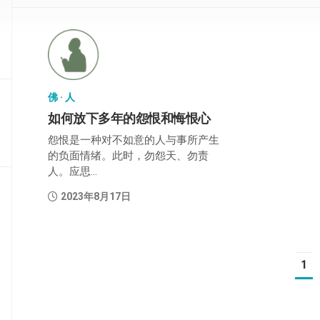
部
般
若
部
佛 · 人
华
严
如何放下多年的怨恨和悔恨心
部
怨恨是一种对不如意的人与事所产生
的负面情绪。此时，勿怨天、勿责
涅
人。应思...
槃
部
2023年8月17日
大
集
部
1
经
集
部