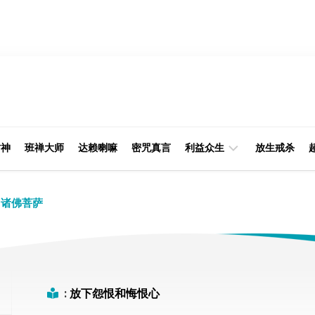
财神
班禅大师
达赖喇嘛
密咒真言
利益众生
放生戒杀
经
律
诸佛菩萨
典
部
印
阿
光
含
大
部
师
:
放下怨恨和悔恨心
本
缘