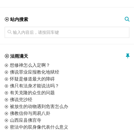
☉ 站内搜索
☉ 法雨满天
想修禅怎么入定啊？
佛说罪业应报教化地狱经
怀疑是修道最大的障碍
佛只有法身才能说法吗？
有关克隆的众生的问题
佛说兜沙经
被放生的动物遇到危害怎么办
佛教信仰与周易八卦
山西应县佛宫寺
密法中的双身像代表什么意义