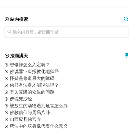
☉ 站内搜索
☉ 法雨满天
想修禅怎么入定啊？
佛说罪业应报教化地狱经
怀疑是修道最大的障碍
佛只有法身才能说法吗？
有关克隆的众生的问题
佛说兜沙经
被放生的动物遇到危害怎么办
佛教信仰与周易八卦
山西应县佛宫寺
密法中的双身像代表什么意义