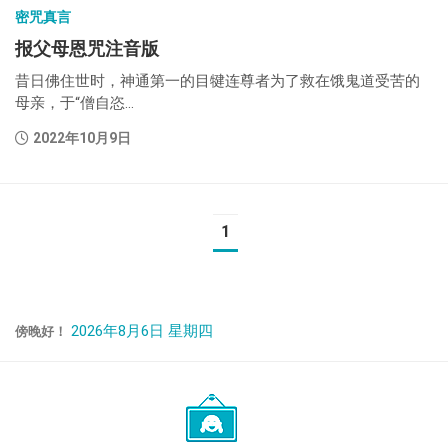
密咒真言
报父母恩咒注音版
昔日佛住世时，神通第一的目犍连尊者为了救在饿鬼道受苦的
母亲，于“僧自恣...
2022年10月9日
1
2026年8月6日 星期四
傍晚好！