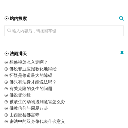
☉ 站内搜索
☉ 法雨满天
想修禅怎么入定啊？
佛说罪业应报教化地狱经
怀疑是修道最大的障碍
佛只有法身才能说法吗？
有关克隆的众生的问题
佛说兜沙经
被放生的动物遇到危害怎么办
佛教信仰与周易八卦
山西应县佛宫寺
密法中的双身像代表什么意义